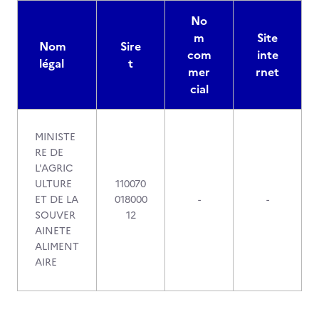
No
m
Site
Nom
Sire
com
inte
légal
t
mer
rnet
cial
MINISTE
RE DE
L'AGRIC
ULTURE
110070
ET DE LA
018000
-
-
SOUVER
12
AINETE
ALIMENT
AIRE