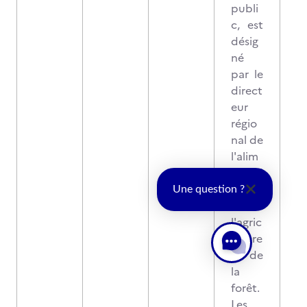
publi
c, est
désig
né
par le
direct
eur
régio
nal de
l'alim
entati
on,
Une question ?
de
l'agric
ulture
et de
la
forêt.
Les