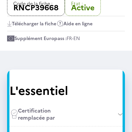
Code de la fiche :
Etat :
RNCP39668
Active
Télécharger la fiche
Aide en ligne
Supplément Europass :
FR
-
EN
L'essentiel
Certification
remplacée par