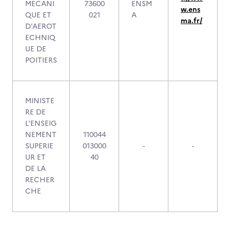
MECANI
73600
ENSM
w.ens
QUE ET
021
A
ma.fr/
D'AEROT
ECHNIQ
UE DE
POITIERS
MINISTE
RE DE
L'ENSEIG
NEMENT
110044
SUPERIE
013000
-
-
UR ET
40
DE LA
RECHER
CHE