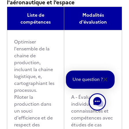
l'aéronautique et l'espace
Liste de
Modalités
compétences
d'évaluation
Optimiser
l'ensemble de la
chaine de
production,
incluant la chaine
logistique, e,
Une question ?
cartographiant les
processus.
Piloter la
A - Évaluation
production dans
individuelle des
un souci
connaissances et
d'efficience et de
compétences avec
respect des
études de cas