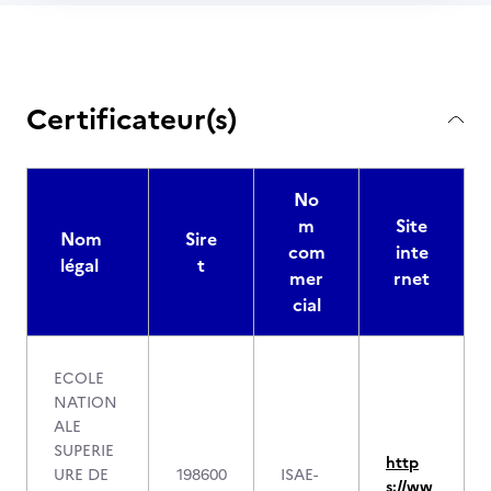
Certificateur(s)
No
m
Site
Nom
Sire
com
inte
légal
t
mer
rnet
cial
ECOLE
NATION
ALE
SUPERIE
http
URE DE
198600
ISAE-
s://ww