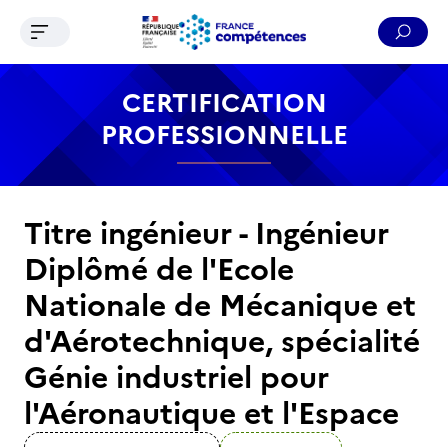
Ouvrir le menu de navigation
Reche
Contenu
Recherche
Menu
Pied de page
CERTIFICATION
PROFESSIONNELLE
Titre ingénieur - Ingénieur
Diplômé de l'Ecole
Nationale de Mécanique et
d'Aérotechnique, spécialité
Génie industriel pour
l'Aéronautique et l'Espace