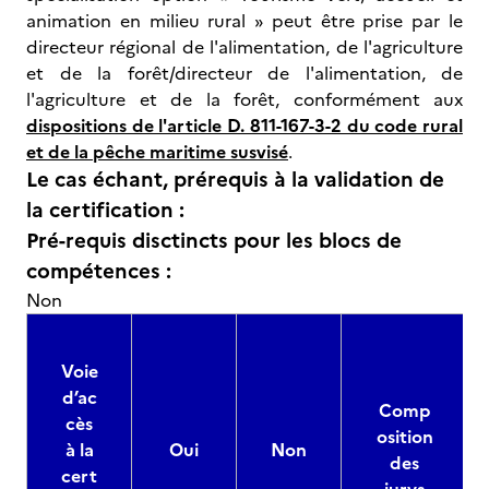
animation en milieu rural » peut être prise par le
directeur régional de l'alimentation, de l'agriculture
et de la forêt/directeur de l'alimentation, de
l'agriculture et de la forêt, conformément aux
dispositions de l'article D. 811-167-3-2 du code rural
et de la pêche maritime susvisé
.
Le cas échant, prérequis à la validation de
la certification :
Pré-requis disctincts pour les blocs de
compétences :
Non
Voie
d’ac
Comp
cès
osition
à la
Oui
Non
des
cert