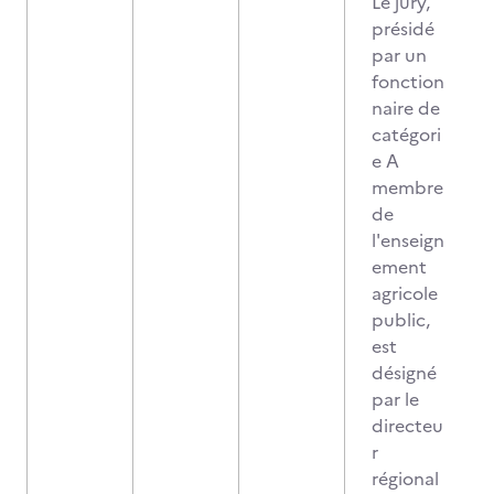
Le jury,
présidé
par un
fonction
naire de
catégori
e A
membre
de
l'enseign
ement
agricole
public,
est
désigné
par le
directeu
r
régional