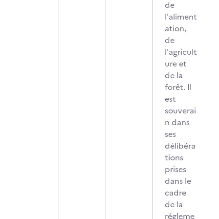
de
l'aliment
ation,
de
l'agricult
ure et
de la
forêt. Il
est
souverai
n dans
ses
délibéra
tions
prises
dans le
cadre
de la
régleme