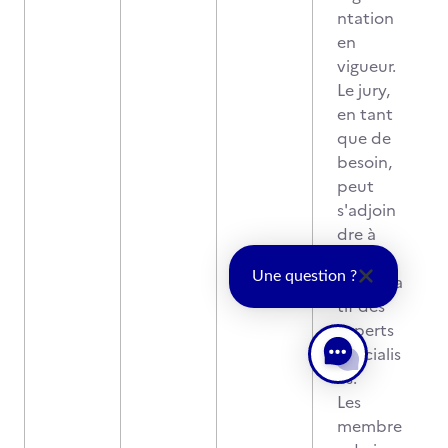
ntation
en
vigueur.
Le jury,
en tant
que de
besoin,
peut
s'adjoin
dre à
titre
Une question ?
consulta
tif des
experts
spécialis
és.
Les
membre