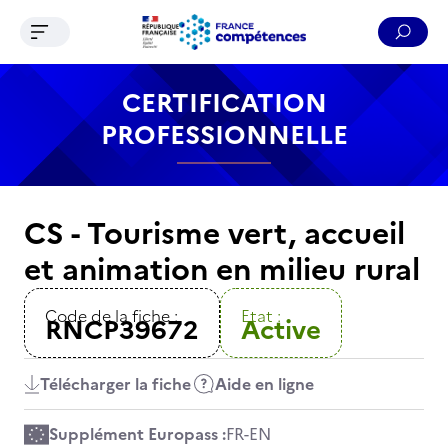
Ouvrir le menu de navigation
Reche
Contenu
Recherche
Menu
Pied de page
CERTIFICATION
PROFESSIONNELLE
CS - Tourisme vert, accueil
et animation en milieu rural
Code de la fiche :
Etat :
RNCP39672
Active
Télécharger la fiche
Aide en ligne
Supplément Europass :
FR
-
EN