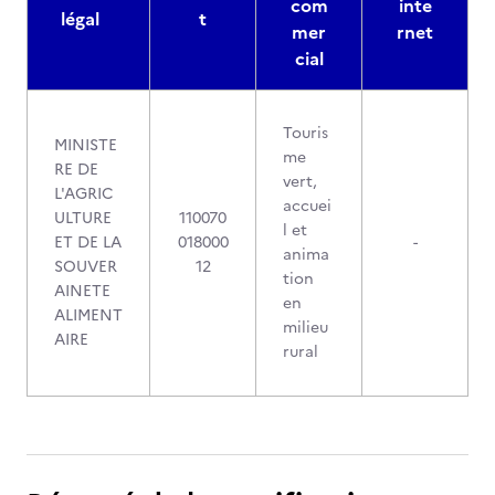
com
inte
légal
t
mer
rnet
cial
Touris
MINISTE
me
RE DE
vert,
L'AGRIC
accuei
ULTURE
110070
l et
ET DE LA
018000
-
anima
SOUVER
12
tion
AINETE
en
ALIMENT
milieu
AIRE
rural