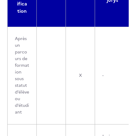
jurys
ifica
tion
Après
un
parco
urs de
format
ion
X
-
sous
statut
d’élève
ou
d’étudi
ant