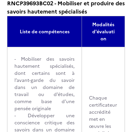
RNCP39693BC02 - Mobiliser et produire des
savoirs hautement spécialisés
Modalités
Liste de compétences
d'évaluati
on
- Mobiliser des savoirs
hautement spécialisés,
dont certains sont à
l’avant-garde du savoir
dans un domaine de
travail ou d’études,
Chaque
comme base d’une
certificateur
pensée originale
accrédité
- Développer une
met en
conscience critique des
œuvre les
savoirs dans un domaine