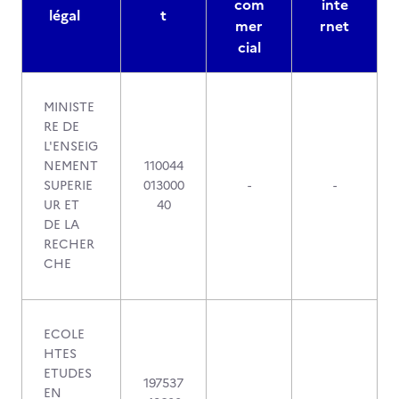
com
inte
légal
t
mer
rnet
cial
MINISTE
RE DE
L'ENSEIG
NEMENT
110044
SUPERIE
013000
-
-
UR ET
40
DE LA
RECHER
CHE
ECOLE
HTES
ETUDES
197537
EN