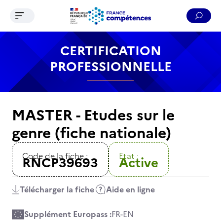
Ouvrir le menu de navigation
Reche
Contenu
Recherche
Menu
Pied de page
CERTIFICATION
PROFESSIONNELLE
MASTER - Etudes sur le
genre (fiche nationale)
Code de la fiche :
Etat :
RNCP39693
Active
Télécharger la fiche
Aide en ligne
Supplément Europass :
FR
-
EN