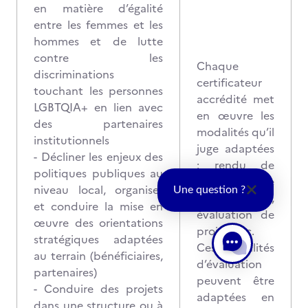
en matière d’égalité
entre les femmes et les
hommes et de lutte
contre les
Chaque
discriminations
certificateur
touchant les personnes
accrédité met
LGBTQIA+ en lien avec
en œuvre les
des partenaires
modalités qu’il
institutionnels
juge adaptées
- Décliner les enjeux des
: rendu de
politiques publiques au
travaux, mise
niveau local, organiser
Une question ?
en situation,
et conduire la mise en
évaluation de
œuvre des orientations
projet, etc.
stratégiques adaptées
Ces modalités
au terrain (bénéficiaires,
d’évaluation
partenaires)
peuvent être
- Conduire des projets
adaptées en
dans une structure ou à