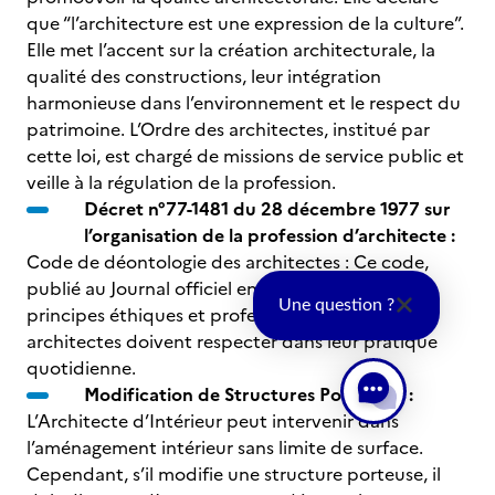
que “l’architecture est une expression de la culture”.
Elle met l’accent sur la création architecturale, la
qualité des constructions, leur intégration
harmonieuse dans l’environnement et le respect du
patrimoine. L’Ordre des architectes, institué par
cette loi, est chargé de missions de service public et
veille à la régulation de la profession.
Décret n°77-1481 du 28 décembre 1977 sur
l’organisation de la profession d’architecte :
Code de déontologie des architectes : Ce code,
publié au Journal officiel en 1980, énonce les
Une question ?
principes éthiques et professionnels que les
architectes doivent respecter dans leur pratique
quotidienne.
Modification de Structures Porteuses :
L’Architecte d’Intérieur peut intervenir dans
l’aménagement intérieur sans limite de surface.
Cependant, s’il modifie une structure porteuse, il