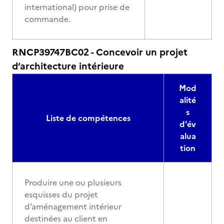
international) pour prise de
commande.
RNCP39747BC02 - Concevoir un projet
d’architecture intérieure
Mod
alité
s
Liste de compétences
d'év
alua
tion
Produire une ou plusieurs
esquisses du projet
d’aménagement intérieur
destinées au client en