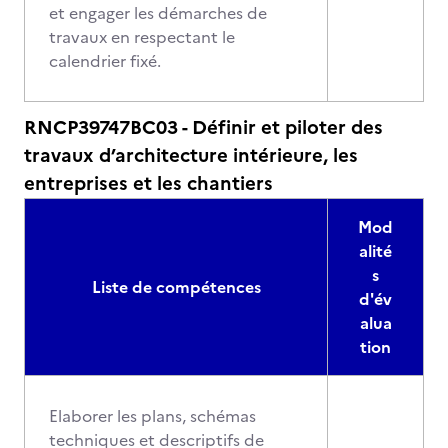
et engager les démarches de
travaux en respectant le
calendrier fixé.
RNCP39747BC03 - Définir et piloter des
travaux d’architecture intérieure, les
entreprises et les chantiers
Mod
alité
s
Liste de compétences
d'év
alua
tion
Elaborer les plans, schémas
techniques et descriptifs de