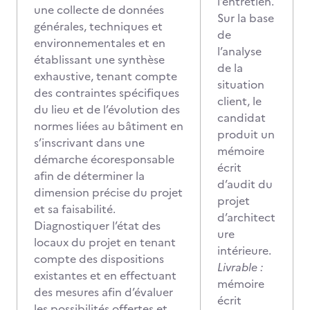
l’entretien.
une collecte de données
Sur la base
générales, techniques et
de
environnementales et en
l’analyse
établissant une synthèse
de la
exhaustive, tenant compte
situation
des contraintes spécifiques
client, le
du lieu et de l’évolution des
candidat
normes liées au bâtiment en
produit un
s’inscrivant dans une
mémoire
démarche écoresponsable
écrit
afin de déterminer la
d’audit du
dimension précise du projet
projet
et sa faisabilité.
d’architect
Diagnostiquer l’état des
ure
locaux du projet en tenant
intérieure.
compte des dispositions
Livrable :
existantes et en effectuant
mémoire
des mesures afin d’évaluer
écrit
les possibilités offertes et