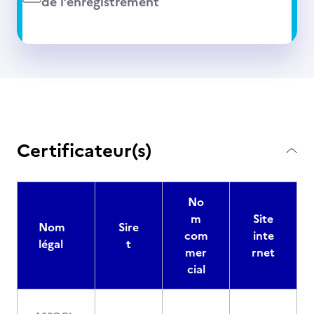
de l’enregistrement
Certificateur(s)
No
m
Site
Nom
Sire
com
inte
légal
t
mer
rnet
cial