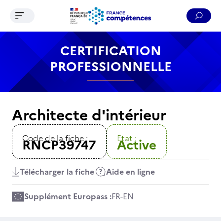
Ouvrir le menu de navigation
Reche
Contenu
Recherche
Menu
Pied de page
CERTIFICATION
PROFESSIONNELLE
Architecte d'intérieur
Code de la fiche :
Etat :
RNCP39747
Active
Télécharger la fiche
Aide en ligne
Supplément Europass :
FR
-
EN