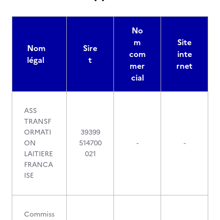
No
m
Site
Nom
Sire
com
inte
légal
t
mer
rnet
cial
ASS
TRANSF
ORMATI
39399
ON
514700
-
-
LAITIERE
021
FRANCA
ISE
Commiss