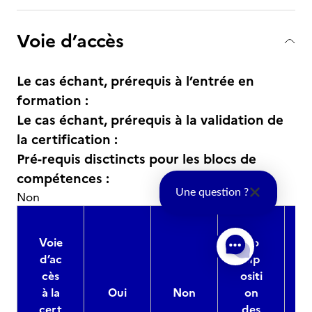
Voie d’accès
Le cas échant, prérequis à l’entrée en
formation :
Le cas échant, prérequis à la validation de
la certification :
Pré-requis disctincts pour les blocs de
compétences :
Une question ?
Non
Voie
Co
d’ac
mp
cès
ositi
à la
Oui
Non
on
cert
des