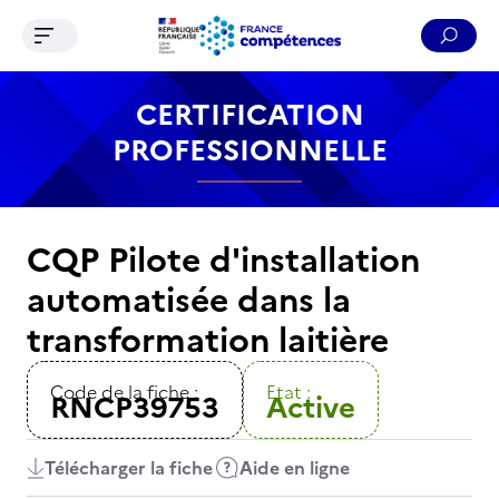
Ouvrir le menu de navigation
Reche
Contenu
Recherche
Menu
Pied de page
CERTIFICATION
PROFESSIONNELLE
CQP Pilote d'installation
automatisée dans la
transformation laitière
Code de la fiche :
Etat :
RNCP39753
Active
Télécharger la fiche
Aide en ligne