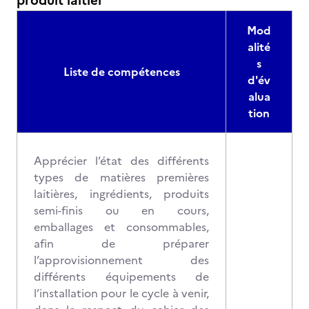
produit laitier
Mod
alité
s
Liste de compétences
d'év
alua
tion
Apprécier l’état des différents
types de matières premières
laitières, ingrédients, produits
semi-finis ou en cours,
emballages et consommables,
afin de préparer
l’approvisionnement des
différents équipements de
l’installation pour le cycle à venir,