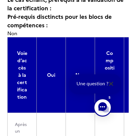
la certification :
Pré-requis disctincts pour les blocs de
compétences :
Non
Voie
Co
d’ac
mp
cès
ositi
à la
Oui
Non
on
cert
des
Une question ?
ifica
jury
d
tion
s
Après
un