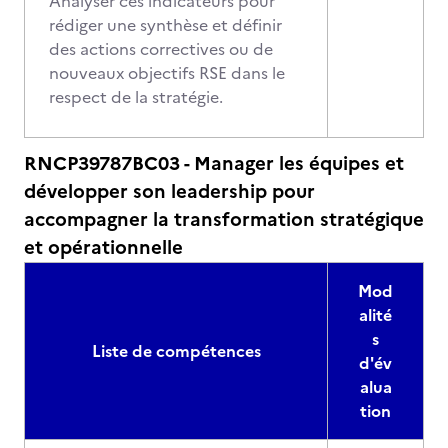
Analyser ces indicateurs pour
rédiger une synthèse et définir
des actions correctives ou de
nouveaux objectifs RSE dans le
respect de la stratégie.
RNCP39787BC03 - Manager les équipes et
développer son leadership pour
accompagner la transformation stratégique
et opérationnelle
Mod
alité
s
Liste de compétences
d'év
alua
tion