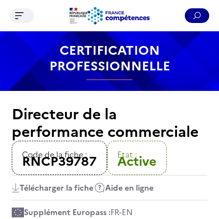
Ouvrir le menu de navigation
Reche
Contenu
Recherche
Menu
Pied de page
CERTIFICATION
PROFESSIONNELLE
Directeur de la
performance commerciale
Code de la fiche :
Etat :
RNCP39787
Active
Télécharger la fiche
Aide en ligne
Supplément Europass :
FR
-
EN