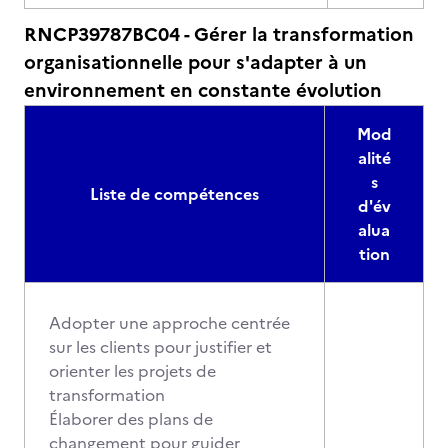
RNCP39787BC04 - Gérer la transformation
organisationnelle pour s'adapter à un
environnement en constante évolution
Mod
alité
s
Liste de compétences
d'év
alua
tion
Adopter une approche centrée
sur les clients pour justifier et
orienter les projets de
transformation
Élaborer des plans de
changement pour guider