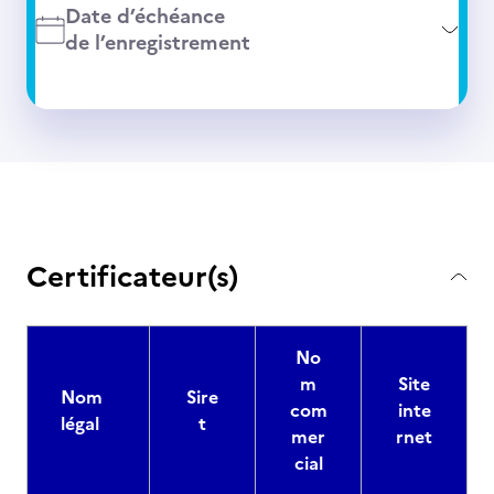
Date d’échéance
de l’enregistrement
Certificateur(s)
No
m
Site
Nom
Sire
com
inte
légal
t
mer
rnet
cial