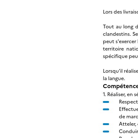
Lors des livra
Tout au long d
clandestins. Se
peut s'exercer
territoire na
spécifique peu
Lorsqu'il réali
la langue.
Compétences
1. Réaliser, e
Respecte
Effectu
de marc
Atteler,
Conduir