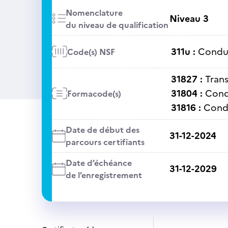
Nomenclature
Niveau 3
du niveau de qualification
311u :
Condui
Code(s) NSF
31827 :
Tran
31804 :
Condu
Formacode(s)
31816 :
Condu
Date de début des
31-12-2024
parcours certifiants
Date d’échéance
31-12-2029
de l’enregistrement