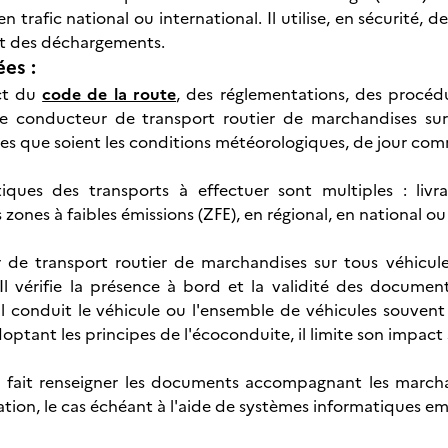
n trafic national ou international. Il utilise, en sécurité
t des déchargements.
ées :
ct du
code de la route
, des réglementations, des procéd
 le conducteur de transport routier de marchandises su
les que soient les conditions météorologiques, de jour com
stiques des transports à effectuer sont multiples : liv
ones à faibles émissions (ZFE), en régional, en national ou
de transport routier de marchandises sur tous véhicules
l vérifie la présence à bord et la validité des document
l conduit le véhicule ou l'ensemble de véhicules souvent
doptant les principes de l'écoconduite, il limite son impact
ou fait renseigner les documents accompagnant les march
tation, le cas échéant à l'aide de systèmes informatiques e