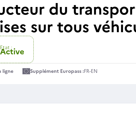
ucteur du transpor
ses sur tous véhic
Etat :
Active
 ligne
Supplément Europass :
FR
-
EN