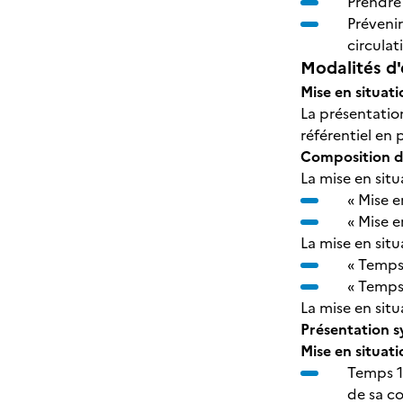
Prendre 
Prévenir
circulat
Modalités d'
Mise en situati
La présentation
référentiel en 
Composition de
La mise en sit
« Mise e
« Mise e
La mise en sit
« Temps 
« Temps 
La mise en sit
Présentation s
Mise en situati
Temps 1 
de sa co