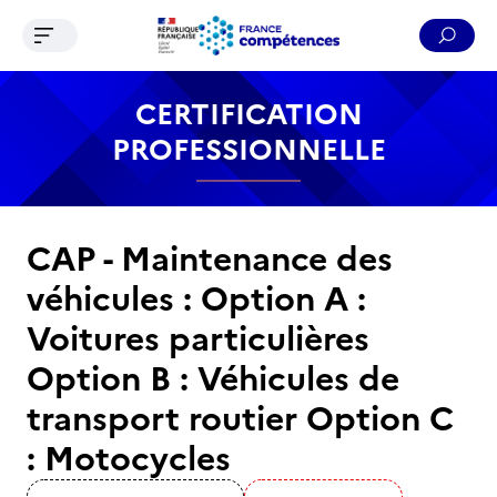
Ouvrir le menu de navigation
Reche
Contenu
Recherche
Menu
Pied de page
CERTIFICATION
PROFESSIONNELLE
CAP - Maintenance des
véhicules : Option A :
Voitures particulières
Option B : Véhicules de
transport routier Option C
: Motocycles