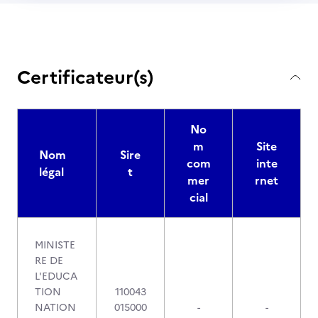
Certificateur(s)
No
m
Site
Nom
Sire
com
inte
légal
t
mer
rnet
cial
MINISTE
RE DE
L'EDUCA
TION
110043
NATION
015000
-
-