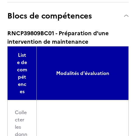
Blocs de compétences
RNCP39809BC01 - Préparation d'une
intervention de maintenance
List
e de
com
Modalités d'évaluation
pét
enc
es
Colle
cter
les
donn