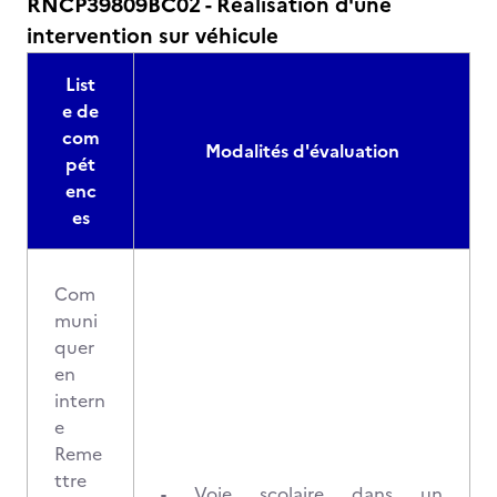
RNCP39809BC02 - Réalisation d'une
intervention sur véhicule
List
e de
com
Modalités d'évaluation
pét
enc
es
Com
muni
quer
en
intern
e
Reme
ttre
-
Voie scolaire dans un