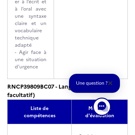
er à l’écrit et
à l’oral avec
une syntaxe
claire et un
vocabulaire
technique
adapté
- Agir face à
une situation
d’urgence
Une question ?
RNCP39809BC07 - Langue vivante (Bloc
facultatif)
Liste de
Modalités
compétences
d'évaluation