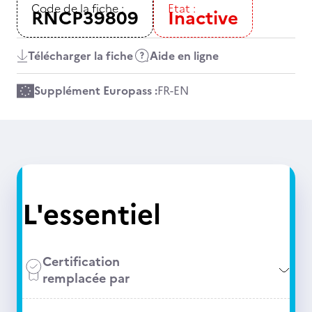
Code de la fiche :
Etat :
RNCP39809
Inactive
Télécharger la fiche
Aide en ligne
Supplément Europass :
FR
-
EN
L'essentiel
Certification
remplacée par