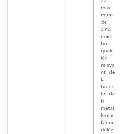
au
maxi
mum
de
cinq
mem
bres
qualif
iés
releva
nt de
la
branc
he de
la
métal
lurgie.
D’une
délég