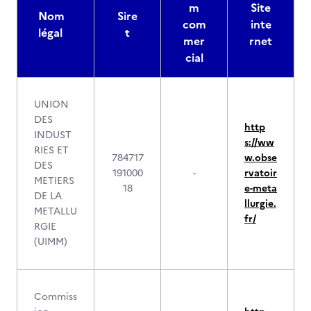
m
Site
Nom
Sire
com
inte
légal
t
mer
rnet
cial
UNION
DES
http
INDUST
s://ww
RIES ET
784717
w.obse
DES
191000
-
rvatoir
METIERS
18
e-meta
DE LA
llurgie.
METALLU
fr/
RGIE
(UIMM)
Commiss