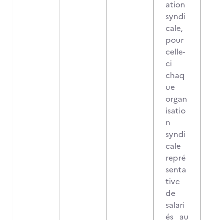
ation
syndi
cale,
pour
celle-
ci
chaq
ue
organ
isatio
n
syndi
cale
repré
senta
tive
de
salari
és au