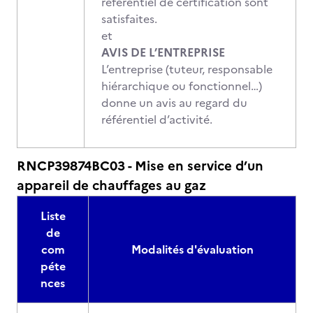
référentiel de certification sont
satisfaites.
et
AVIS DE L’ENTREPRISE
L’entreprise (tuteur, responsable
hiérarchique ou fonctionnel…)
donne un avis au regard du
référentiel d’activité.
RNCP39874BC03 - Mise en service d’un
appareil de chauffages au gaz
Liste
de
com
Modalités d'évaluation
péte
nces