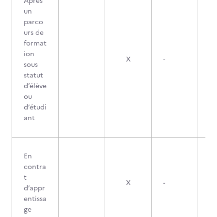
Après
un
parco
urs de
format
ion
X
-
sous
statut
d’élève
ou
d’étudi
ant
En
contra
t
X
-
d’appr
entissa
ge