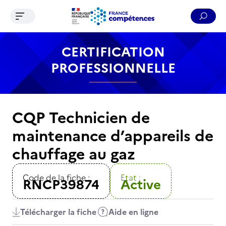
Ouvrir le menu de navigation
Reche
Contenu
Recherche
Menu
Pied de page
CERTIFICATION
PROFESSIONNELLE
CQP Technicien de
maintenance d’appareils de
chauffage au gaz
Code de la fiche :
Etat :
RNCP39874
Active
Télécharger la fiche
Aide en ligne