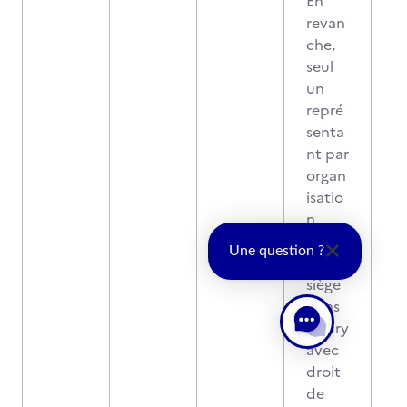
En
revan
che,
seul
un
repré
senta
nt par
organ
isatio
n
syndi
Une question ?
cale
siège
dans
le jury
avec
droit
de