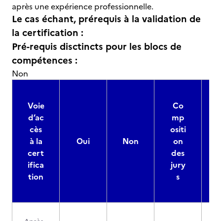
après une expérience professionnelle.
Le cas échant, prérequis à la validation de
la certification :
Pré-requis disctincts pour les blocs de
compétences :
Non
Voie
Co
d’ac
mp
cès
ositi
à la
Oui
Non
on
cert
des
ifica
jury
d
tion
s