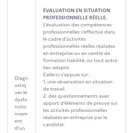
ÉVALUATION EN SITUATION
PROFESSIONNELLE RÉELLE.
L’évaluation des compétences
professionnelles s’effectue dans
le cadre d’activités
professionnelles réelles réalisées
en entreprise ou en centre de
formation habilité, ou tout autre
lieu adapté.
Celle-ci s’appuie sur :
Diagn
1. une observation en situation
ostiq
de travail.
uer le
2. des questionnements avec
dysfo
apport d’éléments de preuve sur
nctio
les activités professionnelles
nnem
réalisées en entreprise par le
ent
candidat.
d'un