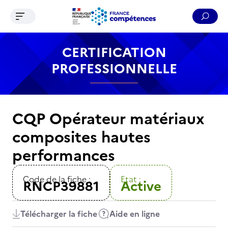
Ouvrir le menu de navigation
Reche
Contenu
Recherche
Menu
Pied de page
CERTIFICATION
PROFESSIONNELLE
CQP Opérateur matériaux
composites hautes
performances
Code de la fiche :
Etat :
RNCP39881
Active
Télécharger la fiche
Aide en ligne