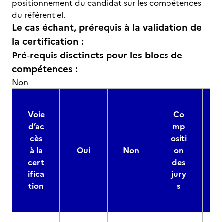
positionnement du candidat sur les compétences
du référentiel.
Le cas échant, prérequis à la validation de
la certification :
Pré-requis disctincts pour les blocs de
compétences :
Non
Voie
Co
d’ac
mp
cès
ositi
à la
Oui
Non
on
cert
des
ifica
jury
d
tion
s