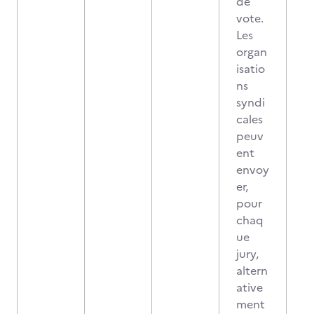
de
vote.
Les
organ
isatio
ns
syndi
cales
peuv
ent
envoy
er,
pour
chaq
ue
jury,
altern
ative
ment