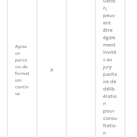
uatio
n,
peuv
ent
être
égale
ment
Après
invité
un
s au
parco
jury
urs de
X
format
parita
ion
ire de
contin
délib
ue
ératio
n
pour
consu
ltatio
n