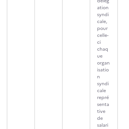
délég
ation
syndi
cale,
pour
celle-
ci
chaq
ue
organ
isatio
n
syndi
cale
repré
senta
tive
de
salari