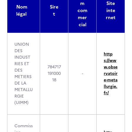
m
Site
Nom
Sire
com
inte
légal
t
mer
rnet
cial
UNION
DES
http
INDUST
s://ww
RIES ET
784717
w.obse
DES
191000
-
rvatoir
METIERS
18
e-meta
DE LA
llurgie.
METALLU
fr/
RGIE
(UIMM)
Commiss