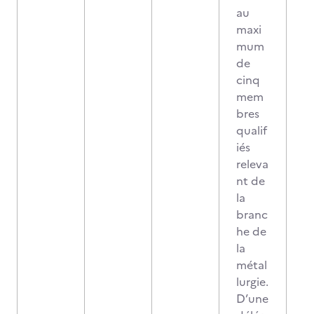
au
maxi
mum
de
cinq
mem
bres
qualif
iés
releva
nt de
la
branc
he de
la
métal
lurgie.
D’une