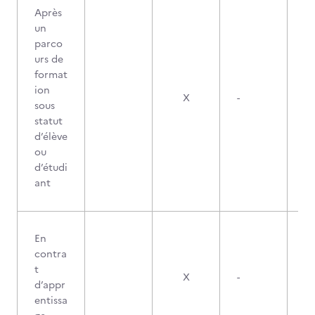
Après
un
parco
urs de
format
ion
X
-
sous
statut
d’élève
ou
d’étudi
ant
En
contra
t
X
-
d’appr
entissa