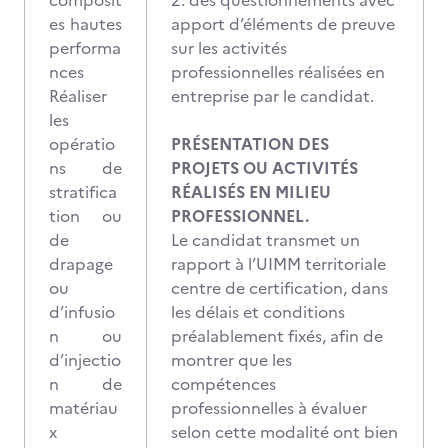
composit
2. des questionnements avec
es hautes
apport d’éléments de preuve
performa
sur les activités
nces
professionnelles réalisées en
Réaliser
entreprise par le candidat.
les
opératio
PRÉSENTATION DES
ns de
PROJETS OU ACTIVITÉS
stratifica
RÉALISÉS EN MILIEU
tion ou
PROFESSIONNEL.
de
Le candidat transmet un
drapage
rapport à l’UIMM territoriale
ou
centre de certification, dans
d’infusio
les délais et conditions
n ou
préalablement fixés, afin de
d’injectio
montrer que les
n de
compétences
matériau
professionnelles à évaluer
x
selon cette modalité ont bien