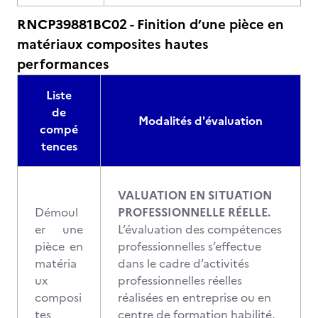
RNCP39881BC02 - Finition d’une pièce en
matériaux composites hautes
performances
Liste
de
Modalités d'évaluation
compé
tences
VALUATION EN SITUATION
Démoul
PROFESSIONNELLE RÉELLE.
er une
L’évaluation des compétences
pièce en
professionnelles s’effectue
matéria
dans le cadre d’activités
ux
professionnelles réelles
composi
réalisées en entreprise ou en
tes
centre de formation habilité,