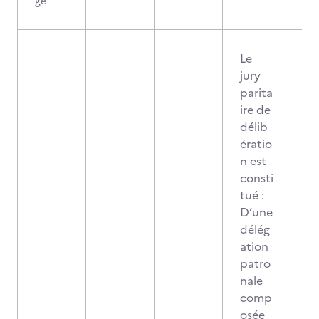
ge
Le
jury
parita
ire de
délib
ératio
n est
consti
tué :
D’une
délég
ation
patro
nale
comp
osée