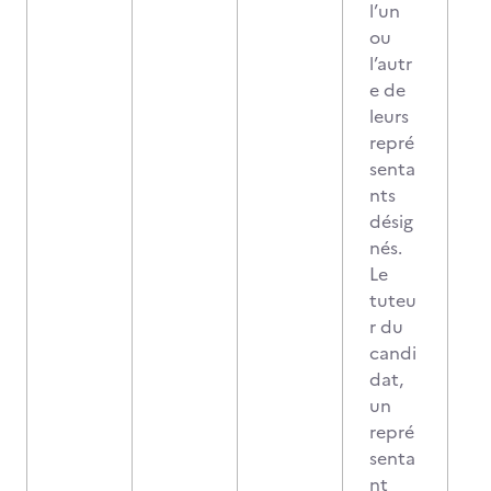
l’un
ou
l’autr
e de
leurs
repré
senta
nts
désig
nés.
Le
tuteu
r du
candi
dat,
un
repré
senta
nt