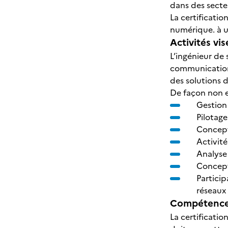
dans des secteu
La certificati
numérique. à u
Activités vis
L’ingénieur de
communications
des solutions 
De façon non ex
Gestion 
Pilotag
Concept
Activité
Analyse
Concept
Particip
réseaux
Compétences
La certificati