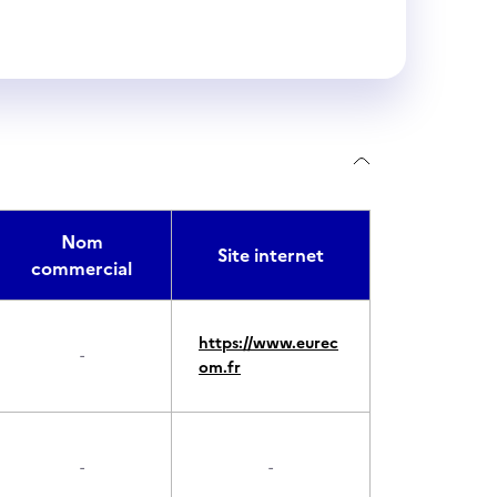
Nom
Site internet
commercial
https://www.eurec
-
om.fr
-
-