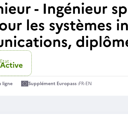
nieur - Ingénieur sp
our les systèmes i
unications, diplô
Etat :
Active
 ligne
Supplément Europass :
FR
-
EN