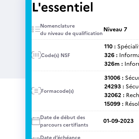
L'essentiel
Nomenclature
Niveau 7
du niveau de qualification
110 :
Spéciali
326 :
Informa
Code(s) NSF
326m :
Infor
31006 :
Sécu
24293 :
Sécu
Formacode(s)
32062 :
Rech
15099 :
Réso
Date de début des
01-09-2023
parcours certifiants
Date d’échéance