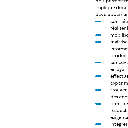
doit permettre
implique durant
développemen
connaît
réaliser
mobilise
maîtrise
informa
produit 
concevoi
en ayan
effectue
expérim
trouver 
des con
prendre
respect 
exigenc
intégrer