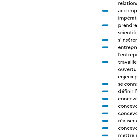
relation
accompa
impérat
prendre 
scientif
s’insére
entrepre
l’entrep
travaill
ouvertur
enjeux p
se conna
définir
concevo
concevo
concevo
réaliser
concevo
mettre 