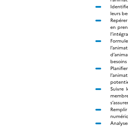
Identifi
leurs be
Repérer 
en pren
l’intégr
Formule
l’anima
d’animat
besoins
Planifi
l’animat
potentie
Suivre 
membre 
s’assure
Remplir 
numériq
Analyser