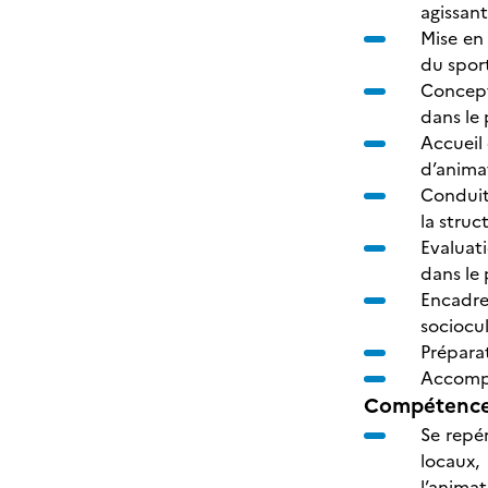
agissan
Mise en
du spor
Concepti
dans le 
Accueil 
d’animat
Conduite
la struc
Evaluati
dans le 
Encadrem
sociocul
Prépara
Accompa
Compétences
Se repér
locaux,
l’animat