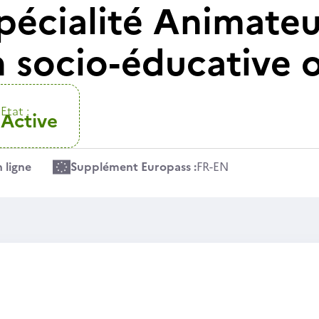
Spécialité Animate
 socio-éducative o
Etat :
Active
 ligne
Supplément Europass :
FR
-
EN