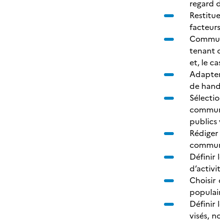
regard 
Restitu
facteurs
Communi
tenant c
et, le c
Adapter
de handi
Sélecti
communic
publics 
Rédiger
communic
Définir
d’activi
Choisir
populair
Définir
visés, n