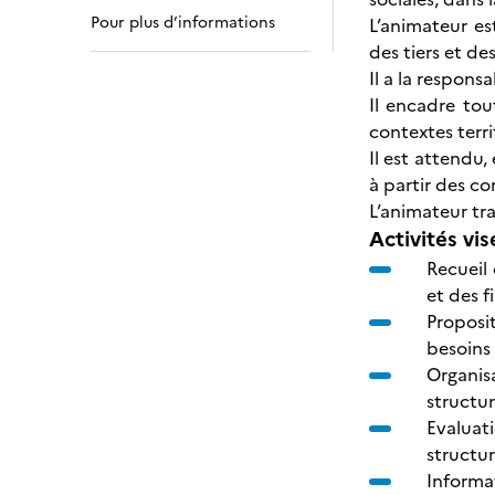
Pour plus d’informations
L’animateur es
des tiers et de
Il a la respons
Il encadre tou
contextes terri
Il est attendu
à partir des co
L’animateur tra
Activités vis
Recueil 
et des 
Proposit
besoins
Organisa
structu
Evaluat
structur
Informa