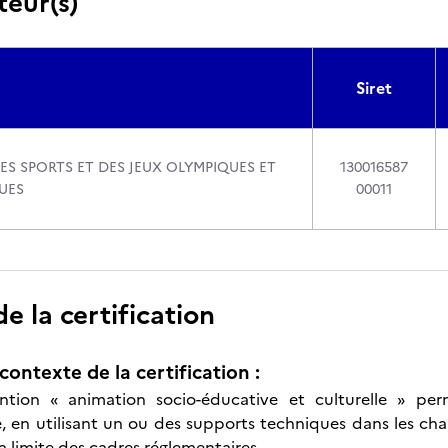
teur(s)
Siret
ES SPORTS ET DES JEUX OLYMPIQUES ET
130016587
UES
00011
 la certification
contexte de la certification :
tion « animation socio-éducative et culturelle » per
e, en utilisant un ou des supports techniques dans les cha
la limite des cadres réglementaires.