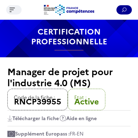
Ouvrir le menu de navigation
Reche
Contenu
Recherche
Menu
Pied de page
CERTIFICATION
PROFESSIONNELLE
Manager de projet pour
l'industrie 4.0 (MS)
Code de la fiche :
Etat :
RNCP39955
Active
Télécharger la fiche
Aide en ligne
Supplément Europass :
FR
-
EN