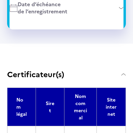
Date d’échéance
de l’enregistrement
Certificateur(s)
Nom
No
Site
Sire
com
m
inter
t
merci
légal
net
al