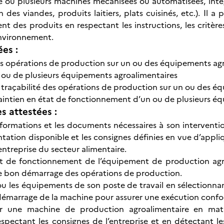
e ou plusieurs machines mécanisées ou automatisées, int
 des viandes, produits laitiers, plats cuisinés, etc.). Il a
t des produits en respectant les instructions, les critère
environnement.
ées :
s opérations de production sur un ou des équipements ag
ou de plusieurs équipements agroalimentaires
t traçabilité des opérations de production sur un ou des é
aintien en état de fonctionnement d’un ou de plusieurs é
 attestées :
 informations et les documents nécessaires à son intervent
tation disponible et les consignes définies en vue d’appli
entreprise du secteur alimentaire.
at de fonctionnement de l’équipement de production agroa
le bon démarrage des opérations de production.
ou les équipements de son poste de travail en sélectionnan
démarrage de la machine pour assurer une exécution conf
er une machine de production agroalimentaire en mat
espectant les consignes de l’entreprise et en détectant le