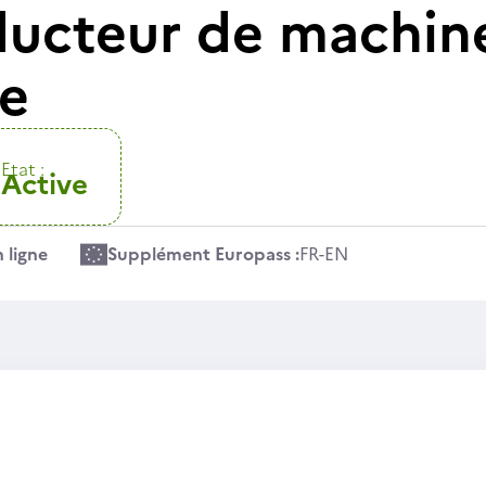
cteur de machine
re
Etat :
Active
 ligne
Supplément Europass :
FR
-
EN