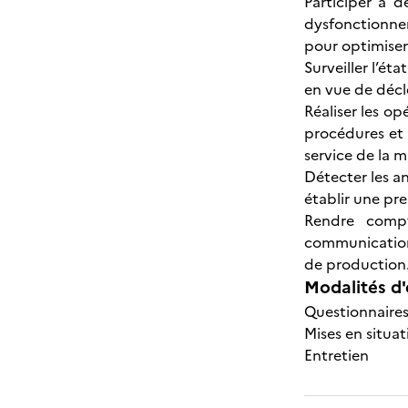
Participer à d
dysfonctionne
pour optimiser 
Surveiller l’ét
en vue de décl
Réaliser les o
procédures et 
service de la 
Détecter les a
établir une pr
Rendre compt
communication 
de production
Modalités d'
Questionnaires
Mises en situat
Entretien