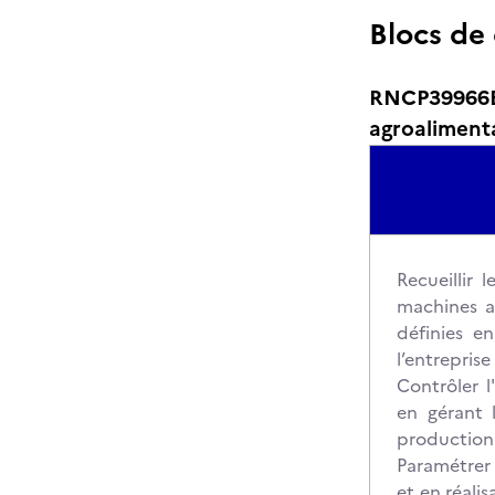
Blocs de
RNCP39966BC
agroaliment
Recueillir 
machines a
définies e
l’entreprise
Contrôler 
en gérant 
production
Paramétrer 
et en réali