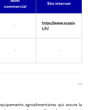
Nom
Site internet
commercial
https://www.ocapia
-
t.fr/
-
-
quipements agroalimentaires qui assure la