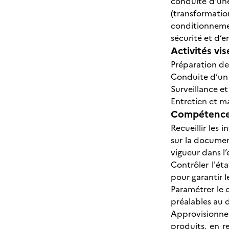
conduite d’un
(transformation
conditionnemen
sécurité et d’
Activités vis
Préparation de
Conduite d’un 
Surveillance e
Entretien et m
Compétences
Recueillir les
sur la documen
vigueur dans l’
Contrôler l'ét
pour garantir 
Paramétrer le 
préalables au 
Approvisionn
produits, en r