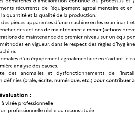
es démarches d'amélioration continue du processus et / 
ments récurrents de l’équipement agroalimentaire et en 
la quantité et la qualité de la production.
at des pièces apparentes d’une machine en les examinant et 
encher des actions de maintenance à mener (actions préventi
pérations de maintenance de premier niveau sur un équipe
méthodes en vigueur, dans le respect des règles d’hygiène
machine.
nomalies d’un équipement agroalimentaire en s’aidant le ca
emière analyse des causes.
e des anomalies et dysfonctionnements de l’install
définies (orale, écrite, numérique, etc.) pour contribuer à
.
évaluation :
 à visée professionnelle
ion professionnelle réelle ou reconstituée