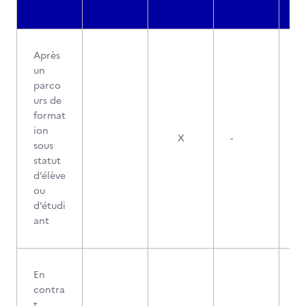
Après
un
parco
urs de
format
ion
X
-
sous
statut
d’élève
ou
d’étudi
ant
En
contra
t