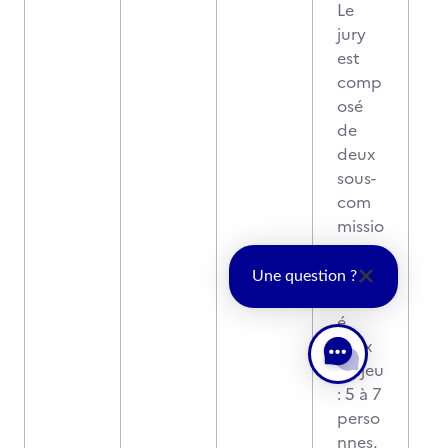
Le
jury
est
comp
osé
de
deux
sous-
com
missio
ns :
- un
Une question ?
comit
é
lieux
de jeu
: 5 à 7
perso
nnes,