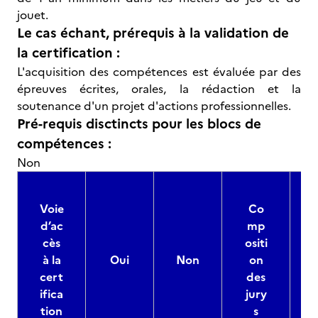
jouet.
Le cas échant, prérequis à la validation de
la certification :
L'acquisition des compétences est évaluée par des
épreuves écrites, orales, la rédaction et la
soutenance d'un projet d'actions professionnelles.
Pré-requis disctincts pour les blocs de
compétences :
Non
Voie
Co
d’ac
mp
cès
ositi
à la
Oui
Non
on
cert
des
ifica
jury
d
tion
s