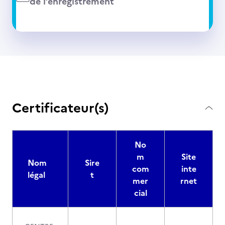
de l’enregistrement
Certificateur(s)
No
m
Site
Nom
Sire
com
inte
légal
t
mer
rnet
cial