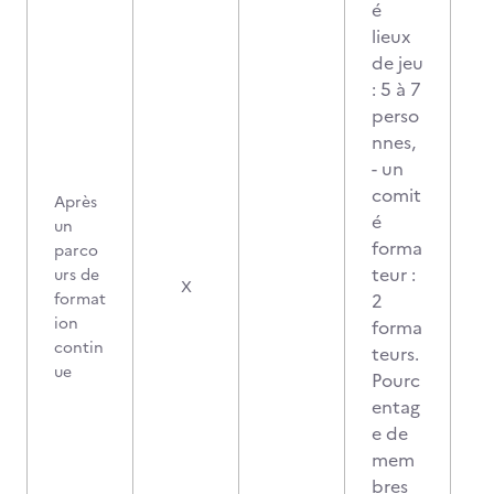
é
lieux
de jeu
: 5 à 7
perso
nnes,
- un
comit
Après
é
un
forma
parco
teur :
urs de
1
X
format
2
ion
forma
contin
teurs.
ue
Pourc
entag
e de
mem
bres