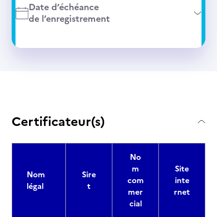
Date d’échéance
de l’enregistrement
Certificateur(s)
No
m
Site
Nom
Sire
com
inte
légal
t
mer
rnet
cial