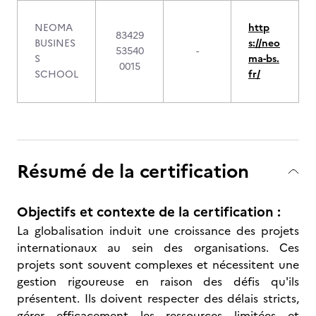
NEOMA
http
83429
BUSINES
s://neo
53540
-
S
ma-bs.
0015
SCHOOL
fr/
Résumé de la certification
Objectifs et contexte de la certification :
La globalisation induit une croissance des projets
internationaux au sein des organisations. Ces
projets sont souvent complexes et nécessitent une
gestion rigoureuse en raison des défis qu'ils
présentent. Ils doivent respecter des délais stricts,
gérer efficacement les ressources limitées et