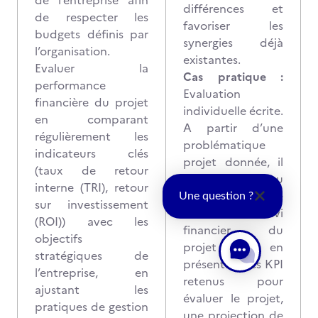
de l’entreprise afin
différences et
de respecter les
favoriser les
budgets définis par
synergies déjà
l’organisation.
existantes.
Evaluer la
Cas pratique :
performance
Evaluation
financière du projet
individuelle écrite.
en comparant
A partir d’une
régulièrement les
problématique
indicateurs clés
projet donnée, il
(taux de retour
est demandé au
interne (TRI), retour
candidat de
Une question ?
sur investissement
réaliser un suivi
(ROI)) avec les
financier du
objectifs
projet en
stratégiques de
présentant les KPI
l’entreprise, en
retenus pour
ajustant les
évaluer le projet,
pratiques de gestion
une projection de