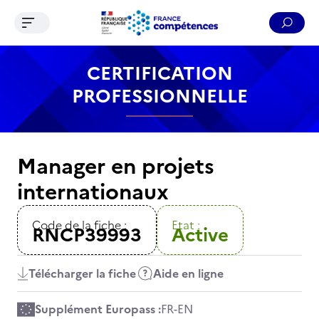
Ouvrir le menu de navigation
Reche
Contenu
Recherche
Menu
Pied de page
CERTIFICATION
PROFESSIONNELLE
Manager en projets
internationaux
Code de la fiche :
Etat :
RNCP39993
Active
Télécharger la fiche
Aide en ligne
Supplément Europass :
FR
-
EN