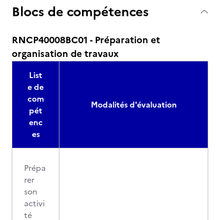
Blocs de compétences
RNCP40008BC01 - Préparation et
organisation de travaux
List
e de
com
Modalités d'évaluation
pét
enc
es
Prépa
rer
son
activi
té