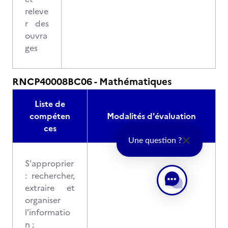
releve
r des
ouvra
ges
RNCP40008BC06 - Mathématiques
Liste de
compéten
Modalités d'évaluation
ces
Une question ?
S'approprier
: rechercher,
extraire et
organiser
l'informatio
n ;