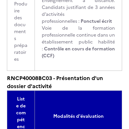
Enseignement à distance.
Produ
Candidats justifiant de 3 années
ire
d’activités
des
professionnelles :
Ponctuel écrit
docu
Voie de la formation
ment
professionnelle continue dans un
s
établissement public habilité
prépa
:
Contrôle en cours de formation
ratoir
(CCF)
es
RNCP40008BC03 - Présentation d'un
dossier d'activité
List
e de
com
Modalités d'évaluation
pét
enc