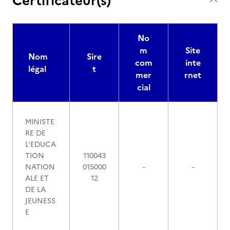
Certificateur(s)
No
m
Site
Nom
Sire
com
inte
légal
t
mer
rnet
cial
MINISTE
RE DE
L'EDUCA
TION
110043
NATION
015000
-
-
ALE ET
12
DE LA
JEUNESS
E