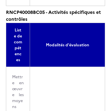
RNCP40008BC05 - Activités spécifiques et
contrôles
List
e de
com
Modalités d'évaluation
pét
enc
es
Mettr
e en
œuvr
e les
moye
ns