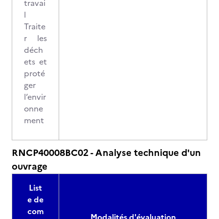
travai
l
Traite
r les
déch
ets et
proté
ger
l’envir
onne
ment
RNCP40008BC02 - Analyse technique d'un
ouvrage
List
e de
com
Modalités d'évaluation