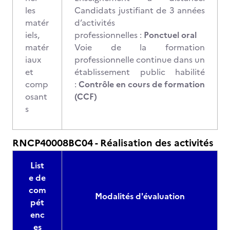
les
Candidats justifiant de 3 années
matér
d’activités
iels,
professionnelles :
Ponctuel oral
matér
Voie de la formation
iaux
professionnelle continue dans un
et
établissement public habilité
comp
:
Contrôle en cours de formation
osant
(CCF)
s
RNCP40008BC04 - Réalisation des activités
List
e de
com
Modalités d'évaluation
pét
enc
es