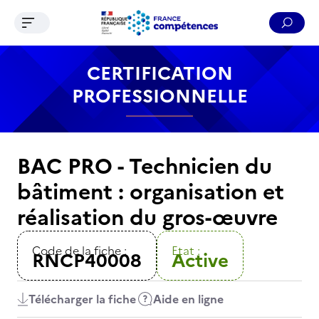
Ouvrir le menu de navigation
Reche
Contenu
Recherche
Menu
Pied de page
CERTIFICATION
PROFESSIONNELLE
BAC PRO - Technicien du
bâtiment : organisation et
réalisation du gros-œuvre
Code de la fiche :
Etat :
RNCP40008
Active
Télécharger la fiche
Aide en ligne