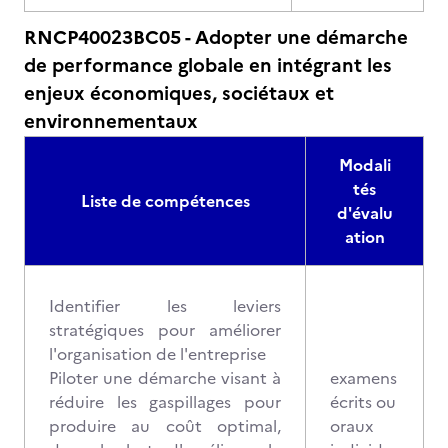
RNCP40023BC05 - Adopter une démarche
de performance globale en intégrant les
enjeux économiques, sociétaux et
environnementaux
Modali
tés
Liste de compétences
d'évalu
ation
Identifier les leviers
stratégiques pour améliorer
l'organisation de l'entreprise
Piloter une démarche visant à
examens
réduire les gaspillages pour
écrits ou
produire au coût optimal,
oraux