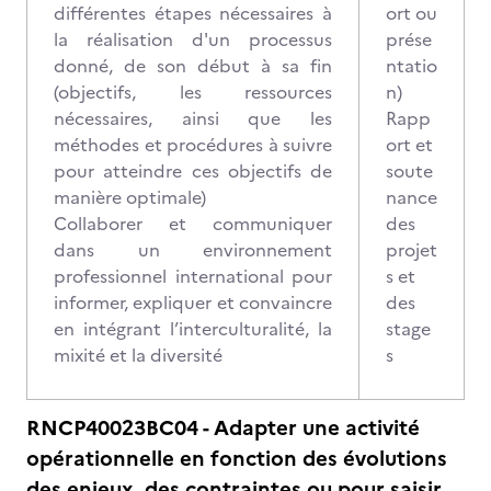
différentes étapes nécessaires à
ort ou
la réalisation d'un processus
prése
donné, de son début à sa fin
ntatio
(objectifs, les ressources
n)
nécessaires, ainsi que les
Rapp
méthodes et procédures à suivre
ort et
pour atteindre ces objectifs de
soute
manière optimale)
nance
Collaborer et communiquer
des
dans un environnement
projet
professionnel international pour
s et
informer, expliquer et convaincre
des
en intégrant l’interculturalité, la
stage
mixité et la diversité
s
RNCP40023BC04 - Adapter une activité
opérationnelle en fonction des évolutions
des enjeux, des contraintes ou pour saisir