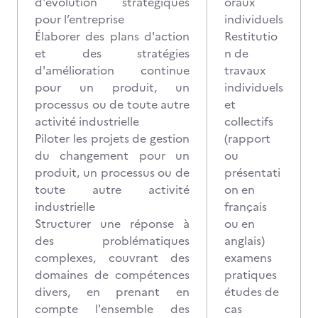
d'évolution stratégiques
oraux
pour l’entreprise
individuels
Élaborer des plans d'action
Restitutio
et des stratégies
n de
d'amélioration continue
travaux
pour un produit, un
individuels
processus ou de toute autre
et
activité industrielle
collectifs
Piloter les projets de gestion
(rapport
du changement pour un
ou
produit, un processus ou de
présentati
toute autre activité
on en
industrielle
français
Structurer une réponse à
ou en
des problématiques
anglais)
complexes, couvrant des
examens
domaines de compétences
pratiques
divers, en prenant en
études de
compte l'ensemble des
cas