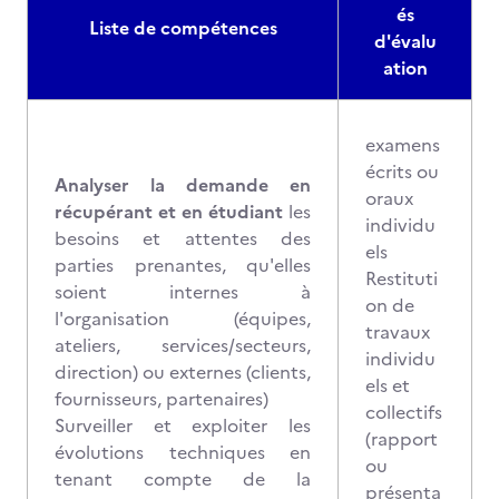
és
Liste de compétences
d'évalu
ation
examens
écrits ou
Analyser la demande en
oraux
récupérant et en étudiant
les
individu
besoins et attentes des
els
parties prenantes, qu'elles
Restituti
soient internes à
on de
l'organisation (équipes,
travaux
ateliers, services/secteurs,
individu
direction) ou externes (clients,
els et
fournisseurs, partenaires)
collectifs
Surveiller et exploiter les
(rapport
évolutions techniques en
ou
tenant compte de la
présenta