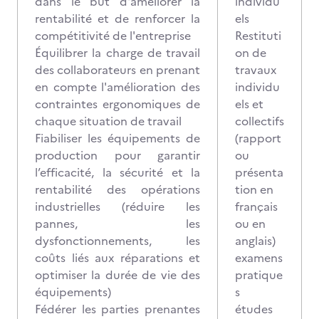
dans le but d'améliorer la
individu
rentabilité et de renforcer la
els
compétitivité de l'entreprise
Restituti
Équilibrer la charge de travail
on de
des collaborateurs en prenant
travaux
en compte l'amélioration des
individu
contraintes ergonomiques de
els et
chaque situation de travail
collectifs
Fiabiliser les équipements de
(rapport
production pour garantir
ou
l’efficacité, la sécurité et la
présenta
rentabilité des opérations
tion en
industrielles (réduire les
français
pannes, les
ou en
dysfonctionnements, les
anglais)
coûts liés aux réparations et
examens
optimiser la durée de vie des
pratique
équipements)
s
Fédérer les parties prenantes
études