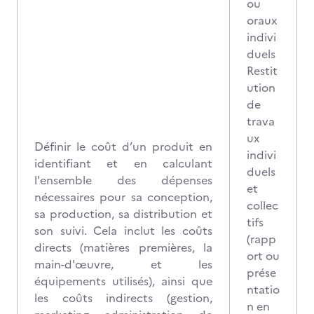
ou
oraux
indivi
duels
Restit
ution
de
trava
ux
Définir le coût d’un produit en
indivi
identifiant et en calculant
duels
l'ensemble des dépenses
et
nécessaires pour sa conception,
collec
sa production, sa distribution et
tifs
son suivi. Cela inclut les coûts
(rapp
directs (matières premières, la
ort ou
main-d'œuvre, et les
prése
équipements utilisés), ainsi que
ntatio
les coûts indirects (gestion,
n en