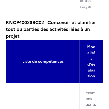
et des
stages
RNCP40023BC02 - Concevoir et planifier
tout ou parties des activités liées à un
projet
Mod
alité
s
Liste de compétences
d'év
alua
tion
exam
ens
écrits