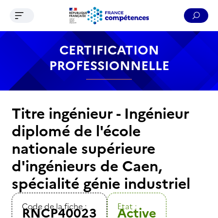
Ouvrir le menu de navigation
Reche
Contenu
Recherche
Menu
Pied de page
CERTIFICATION
PROFESSIONNELLE
Titre ingénieur - Ingénieur
diplomé de l'école
nationale supérieure
d'ingénieurs de Caen,
spécialité génie industriel
Code de la fiche :
Etat :
RNCP40023
Active