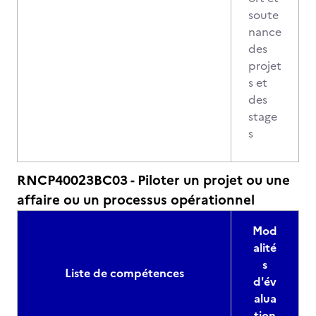
soute
nance
des
projet
s et
des
stage
s
RNCP40023BC03 - Piloter un projet ou une
affaire ou un processus opérationnel
Mod
alité
s
Liste de compétences
d'év
alua
tion