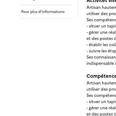
Activités vis
Artisan hauteme
Pour plus d’informations
utiliser des p
Ses compétence
- situer un tap
- gérer une réa
et des postes 
- établir les co
- suivre les éta
Ses connaissanc
indispensable 
Compétences
Artisan hauteme
utiliser des p
Ses compétence
- situer un tap
- gérer une réa
et des postes 