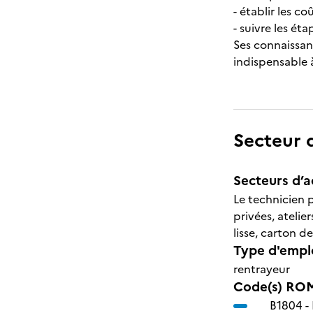
- établir les co
- suivre les éta
Ses connaissanc
indispensable 
Secteur d
Secteurs d’ac
Le technicien 
privées, atelie
lisse, carton de
Type d'emplo
rentrayeur
Code(s) ROM
B1804 -