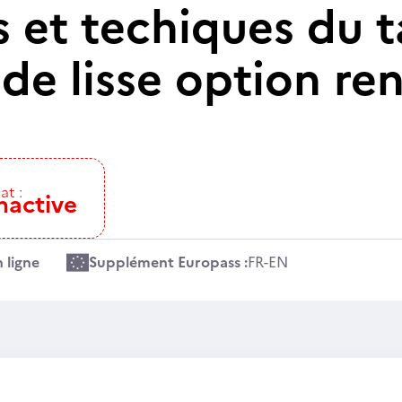
 et techiques du ta
 de lisse option re
at :
nactive
 ligne
Supplément Europass :
FR
-
EN