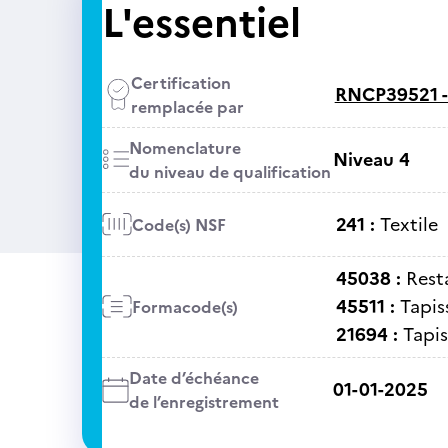
L'essentiel
Certification
RNCP39521 
remplacée par
Nomenclature
Niveau 4
du niveau de qualification
241 :
Textile
Code(s) NSF
45038 :
Rest
45511 :
Tapiss
Formacode(s)
21694 :
Tapis
Date d’échéance
01-01-2025
de l’enregistrement