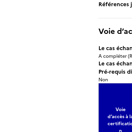
Références j
Voie d’a
Le cas échan
A compléter (R
Le cas échant
Pré-requis d
Non
Voie
d’accès à l
certificati
n