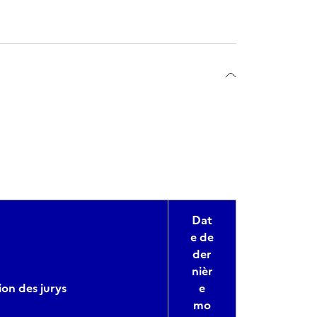
Dat
e de
der
nièr
on des jurys
e
mo