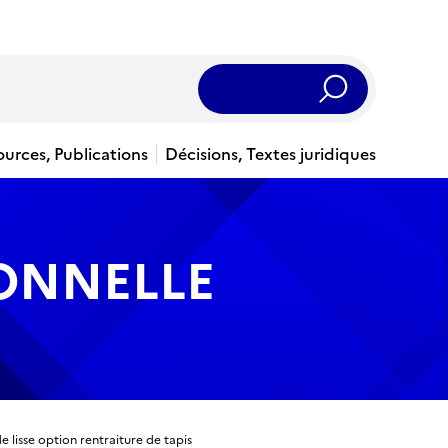
Rechercher
ources, Publications
Décisions, Textes juridiques
IONNELLE
e lisse option rentraiture de tapis