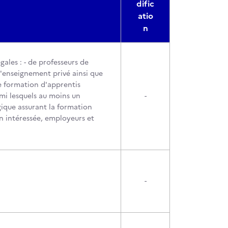
dific
atio
n
gales : - de professeurs de
l'enseignement privé ainsi que
e formation d'apprentis
mi lesquels au moins un
-
que assurant la formation
n intéressée, employeurs et
-