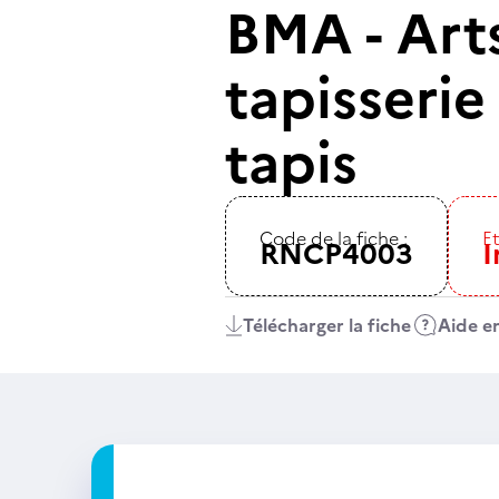
BMA - Arts
tapisserie
tapis
Code de la fiche :
Et
RNCP4003
I
Télécharger la fiche
Aide en