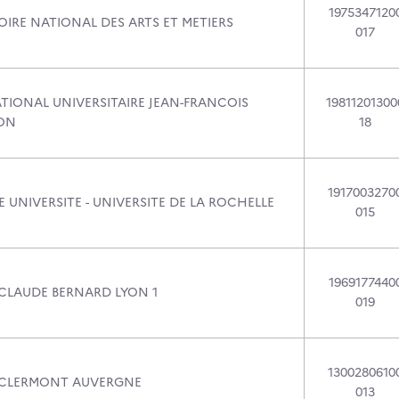
1975347120
IRE NATIONAL DES ARTS ET METIERS
017
ATIONAL UNIVERSITAIRE JEAN-FRANCOIS
19811201300
ON
18
1917003270
 UNIVERSITE - UNIVERSITE DE LA ROCHELLE
015
1969177440
 CLAUDE BERNARD LYON 1
019
1300280610
 CLERMONT AUVERGNE
013