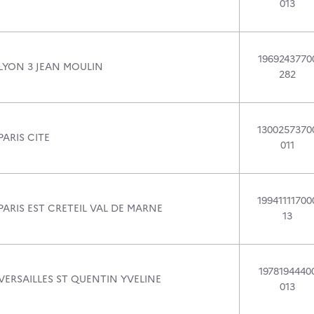
013
1969243770
 LYON 3 JEAN MOULIN
282
1300257370
PARIS CITE
011
19941111700
PARIS EST CRETEIL VAL DE MARNE
13
1978194440
VERSAILLES ST QUENTIN YVELINE
013