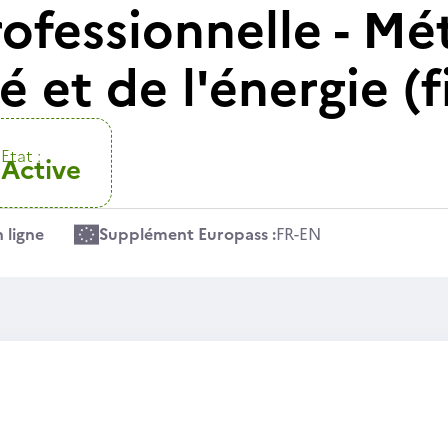
ofessionnelle - Mé
té et de l'énergie (
Etat :
Active
 ligne
Supplément Europass :
FR
-
EN