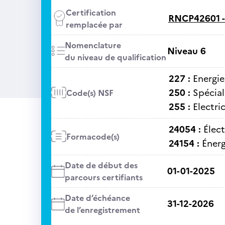
Certification
RNCP42601 
remplacée par
Nomenclature
Niveau 6
du niveau de qualification
227 :
Energie
250 :
Spécial
Code(s) NSF
255 :
Electri
24054 :
Élect
Formacode(s)
24154 :
Énerg
Date de début des
01-01-2025
parcours certifiants
Date d’échéance
31-12-2026
de l’enregistrement