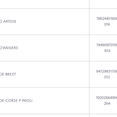
1962440160
D ARTOIS
016
1949097010
 D'ANGERS
303
9412983170
DE BREST
012
1920266490
DE CORSE P PAOLI
264