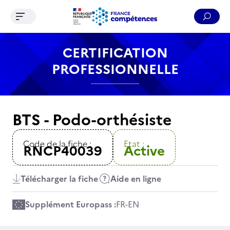
Ouvrir le menu de navigation
Reche
Contenu
Recherche
Menu
Pied de page
CERTIFICATION
PROFESSIONNELLE
BTS - Podo-orthésiste
Code de la fiche :
Etat :
RNCP40039
Active
Télécharger la fiche
Aide en ligne
Supplément Europass :
FR
-
EN