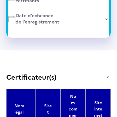
certifiants
Date d’échéance
de l’enregistrement
Certificateur(s)
No
m
Site
Nom
Sire
com
inte
légal
t
mer
rnet