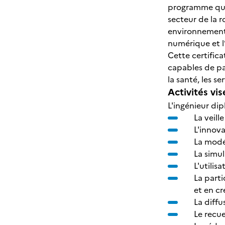
programme qui 
secteur de la r
environnements
numérique et l’i
Cette certific
capables de pa
la santé, les se
Activités vis
L'ingénieur di
La veill
L'innova
La modé
La simu
L'utilis
La parti
et en cr
La diffu
Le recue