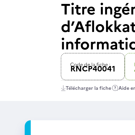
Titre ingé
d’Aflokkat
informati
Code de la fiche :
RNCP40041
Télécharger la fiche
Aide en