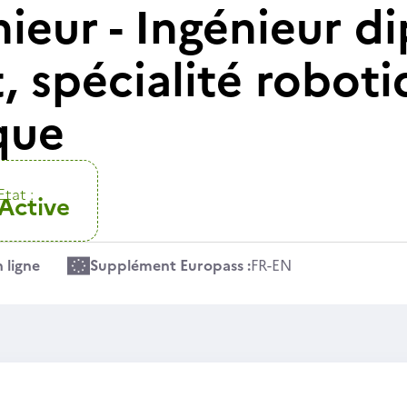
nieur - Ingénieur d
, spécialité roboti
que
Etat :
Active
 ligne
Supplément Europass :
FR
-
EN