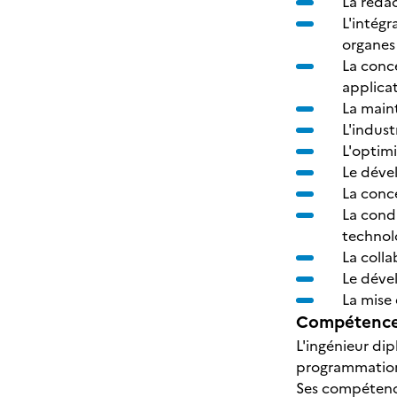
La rédac
L'intégr
organes 
La conc
applicat
La main
L'indust
L'optimi
Le déve
La conce
La condu
technol
La colla
Le déve
La mise
Compétences
L'ingénieur dip
programmation
Ses compétenc