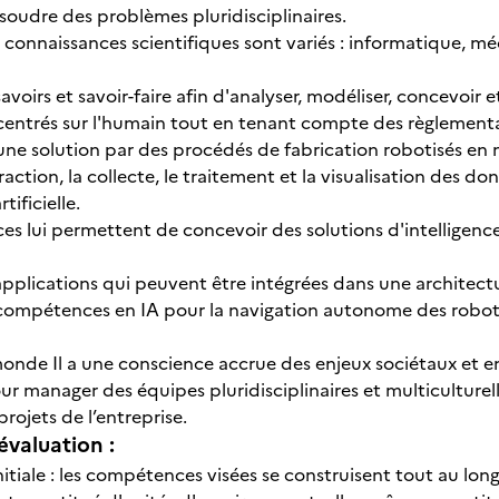
ésoudre des problèmes pluridisciplinaires.
connaissances scientifiques sont variés : informatique, mé
 savoirs et savoir-faire afin d'analyser, modéliser, concevoi
centrés sur l'humain tout en tenant compte des règlementa
e une solution par des procédés de fabrication robotisés en m
traction, la collecte, le traitement et la visualisation des do
tificielle.
 lui permettent de concevoir des solutions d'intelligence a
 applications qui peuvent être intégrées dans une archite
s compétences en IA pour la navigation autonome des robots
monde Il a une conscience accrue des enjeux sociétaux et
manager des équipes pluridisciplinaires et multiculturelles
projets de l’entreprise.
évaluation :
nitiale : les compétences visées se construisent tout au lo