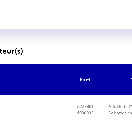
teur(s)
Siret
5222981
Aflokkat - 
4000032
Robotics a