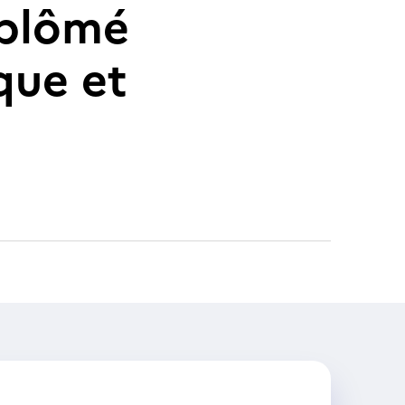
iplômé
que et