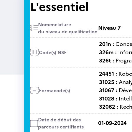
L'essentiel
Nomenclature
Niveau 7
du niveau de qualification
201n :
Concep
326m :
Infor
Code(s) NSF
326t :
Progra
24451 :
Robo
31025 :
Anal
31067 :
Déve
Formacode(s)
31028 :
Intel
32062 :
Rech
Date de début des
01-09-2024
parcours certifiants