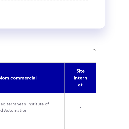
Site
Nom commercial
intern
et
Mediterranean Institute of
-
nd Automation