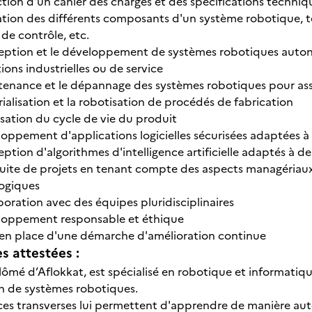
tion d'un cahier des charges et des spécifications techniq
ation des différents composants d'un système robotique, tel
de contrôle, etc.
eption et le développement de systèmes robotiques autono
ions industrielles ou de service
tenance et le dépannage des systèmes robotiques pour as
rialisation et la robotisation de procédés de fabrication
sation du cycle de vie du produit
loppement d'applications logicielles sécurisées adaptées à
ption d'algorithmes d'intelligence artificielle adaptés à d
ite de projets en tenant compte des aspects managériaux, l
ogiques
boration avec des équipes pluridisciplinaires
loppement responsable et éthique
 en place d'une démarche d'amélioration continue
 attestées :
lômé d’Aflokkat, est spécialisé en robotique et informatiqu
 de systèmes robotiques.
es transverses lui permettent d'apprendre de manière 