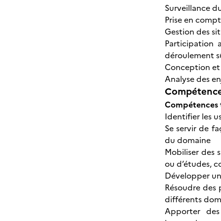
Surveillance du
Prise en compte
Gestion des si
Participation 
déroulement sû
Conception et c
Analyse des en
Compétences
Compétences t
Identifier les
Se servir de f
du domaine
Mobiliser des 
ou d’études, c
Développer une
Résoudre des p
différents dom
Apporter des