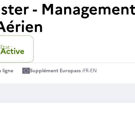
ter - Management
Aérien
Etat :
Active
 ligne
Supplément Europass :
FR
-
EN