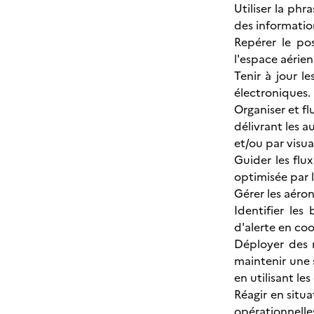
Utiliser la ph
des information
Repérer le pos
l'espace aérie
Tenir à jour l
électroniques.
Organiser et fl
délivrant les a
et/ou par visua
Guider les flu
optimisée par l
Gérer les aéron
Identifier le
d'alerte en coo
Déployer des m
maintenir une 
en utilisant les
Réagir en situ
opérationnelle