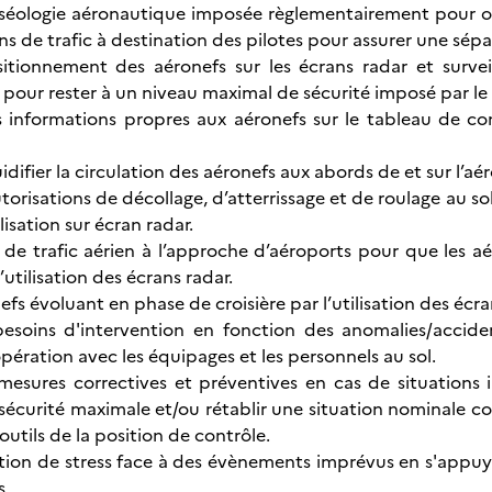
raséologie aéronautique imposée règlementairement pour or
s de trafic à destination des pilotes pour assurer une sépa
itionnement des aéronefs sur les écrans radar et surveil
n pour rester à un niveau maximal de sécurité imposé par le
es informations propres aux aéronefs sur le tableau de cont
uidifier la circulation des aéronefs aux abords de et sur l’aér
utorisations de décollage, d’atterrissage et de roulage au s
lisation sur écran radar.
x de trafic aérien à l’approche d’aéroports pour que les a
’utilisation des écrans radar.
efs évoluant en phase de croisière par l’utilisation des écra
s besoins d'intervention en fonction des anomalies/acci
pération avec les équipages et les personnels au sol.
esures correctives et préventives en cas de situations 
sécurité maximale et/ou rétablir une situation nominale 
 outils de la position de contrôle.
ation de stress face à des évènements imprévus en s'appuy
s.