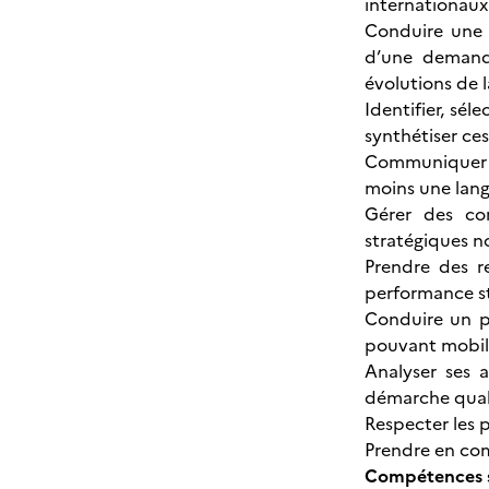
internationaux
Conduire une 
d’une demande
évolutions de 
Identifier, sél
synthétiser ce
Communiquer à 
moins une lan
Gérer des con
stratégiques n
Prendre des re
performance s
Conduire un pr
pouvant mobili
Analyser ses a
démarche qual
Respecter les 
Prendre en com
Compétences s