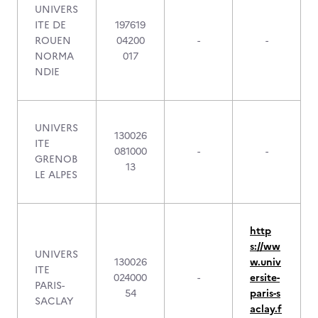
UNIVERS
ITE DE
197619
ROUEN
04200
-
-
NORMA
017
NDIE
UNIVERS
130026
ITE
081000
-
-
GRENOB
13
LE ALPES
http
s://ww
UNIVERS
130026
w.univ
ITE
024000
-
ersite-
PARIS-
54
paris-s
SACLAY
aclay.f