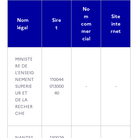
No
m
Site
Nom
Sire
com
inte
légal
t
mer
rnet
cial
MINISTE
RE DE
L'ENSEIG
NEMENT
110044
SUPERIE
013000
-
-
UR ET
40
DE LA
RECHER
CHE
NANTES
130029