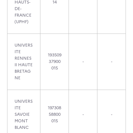
HAUTS-
14
DE-
FRANCE
(UPHF)
UNIVERS
ITE
193509
RENNES
37900
-
-
II HAUTE
015
BRETAG
NE
UNIVERS
ITE
197308
SAVOIE
58800
-
-
MONT
015
BLANC