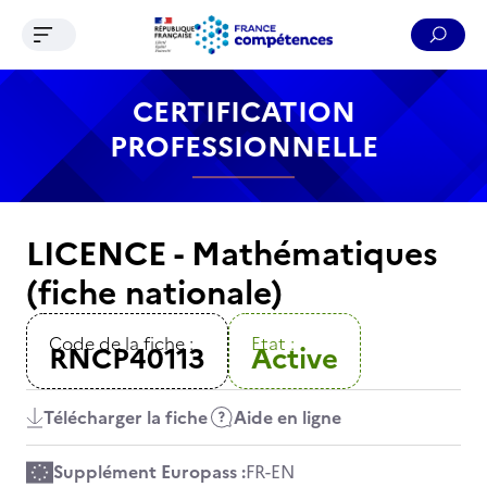
Ouvrir le menu de navigation
Reche
Contenu
Recherche
Menu
Pied de page
CERTIFICATION
PROFESSIONNELLE
LICENCE - Mathématiques
(fiche nationale)
Code de la fiche :
Etat :
RNCP40113
Active
Télécharger la fiche
Aide en ligne
Supplément Europass :
FR
-
EN