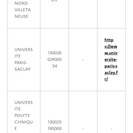
017
NORD
VILLETA
NEUSE
http
s://ww
UNIVERS
130026
w.univ
ITE
024000
-
ersite-
PARIS-
54
paris-s
SACLAY
aclay.f
r/
UNIVERS
ITE
POLYTE
CHNIQU
130025
E
745000
-
-