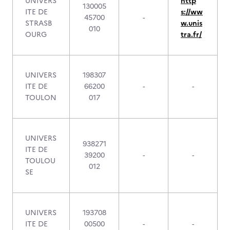
UNIVERS
http
130005
ITE DE
s://ww
45700
-
STRASB
w.unis
010
OURG
tra.fr/
UNIVERS
198307
ITE DE
66200
-
-
TOULON
017
UNIVERS
938271
ITE DE
39200
-
-
TOULOU
012
SE
UNIVERS
193708
ITE DE
00500
-
-