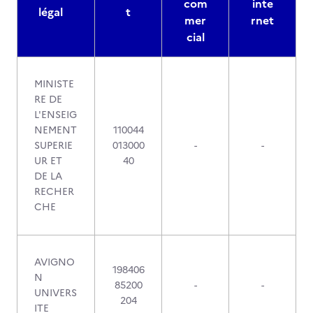
com
inte
légal
t
mer
rnet
cial
MINISTE
RE DE
L'ENSEIG
NEMENT
110044
SUPERIE
013000
-
-
UR ET
40
DE LA
RECHER
CHE
AVIGNO
198406
N
85200
-
-
UNIVERS
204
ITE