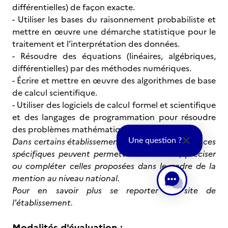
différentielles) de façon exacte.
- Utiliser les bases du raisonnement probabiliste et
mettre en œuvre une démarche statistique pour le
traitement et l’interprétation des données.
- Résoudre des équations (linéaires, algébriques,
différentielles) par des méthodes numériques.
- Écrire et mettre en œuvre des algorithmes de base
de calcul scientifique.
- Utiliser des logiciels de calcul formel et scientifique
et des langages de programmation pour résoudre
des problèmes mathématiques.
Dans certains établissements, d'autres compétences
Une question ?
spécifiques peuvent permettre de décliner, préciser
ou compléter celles proposées dans le cadre de la
mention au niveau national.
Pour en savoir plus se reporter au site de
l'établissement.
Modalités d'évaluation :