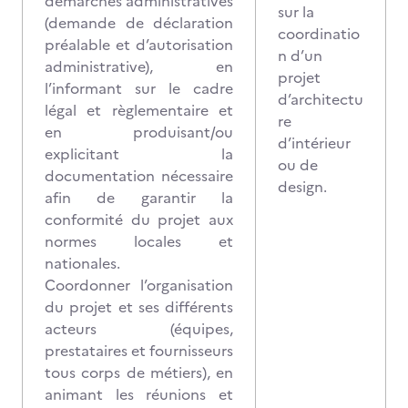
démarches administratives
sur la
(demande de déclaration
coordinatio
préalable et d’autorisation
n d’un
administrative), en
projet
l’informant sur le cadre
d’architectu
légal et règlementaire et
re
en produisant/ou
d’intérieur
explicitant la
ou de
documentation nécessaire
design.
afin de garantir la
conformité du projet aux
normes locales et
nationales.
Coordonner l’organisation
du projet et ses différents
acteurs (équipes,
prestataires et fournisseurs
tous corps de métiers), en
animant les réunions et