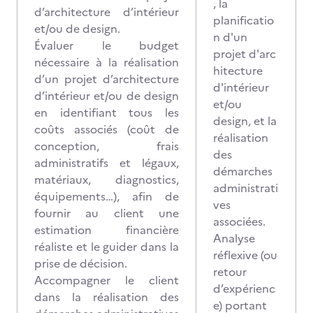
, la
d’architecture d’intérieur
planificatio
et/ou de design.
n d'un
Évaluer le budget
projet d'arc
nécessaire à la réalisation
hitecture
d’un projet d’architecture
d'intérieur
d’intérieur et/ou de design
et/ou
en identifiant tous les
design, et la
coûts associés (coût de
réalisation
conception, frais
des
administratifs et légaux,
démarches
matériaux, diagnostics,
administrati
équipements…), afin de
ves
fournir au client une
associées.
estimation financière
Analyse
réaliste et le guider dans la
réflexive (ou
prise de décision.
retour
Accompagner le client
d’expérienc
dans la réalisation des
e) portant