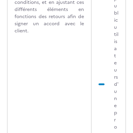
conditions, et en ajustant ces
u
différents éléments en
bl
fonctions des retours afin de
ic
signer un accord avec le
u
client.
til
is
a
t
e
u
rs
d'
u
n
e
p
r
o