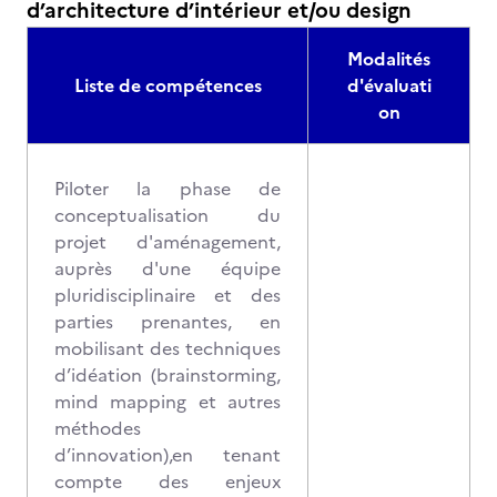
d’architecture d’intérieur et/ou design
Modalités
Liste de compétences
d'évaluati
on
Piloter la phase de
conceptualisation du
projet d'aménagement,
auprès d'une équipe
pluridisciplinaire et des
parties prenantes, en
mobilisant des techniques
d’idéation (brainstorming,
mind mapping et autres
méthodes
d’innovation),en tenant
compte des enjeux