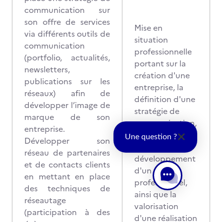
communication sur
son offre de services
Mise en
via différents outils de
situation
communication
professionnelle
(portfolio, actualités,
portant sur la
newsletters,
création d'une
publications sur les
entreprise, la
réseaux) afin de
définition d'une
développer l’image de
stratégie de
marque de son
communication,
entreprise.
d'une stratégie
Une question ?
Développer son
de
réseau de partenaires
développement
et de contacts clients
d'un réseau
en mettant en place
professionnel,
des techniques de
ainsi que la
réseautage
valorisation
(participation à des
d'une réalisation