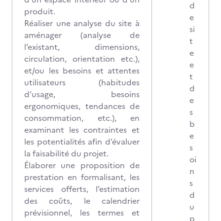
d
produit.
e
Réaliser une analyse du site à
si
aménager (analyse de
t
l’existant, dimensions,
e
circulation, orientation etc.),
e
et/ou les besoins et attentes
t
utilisateurs (habitudes
d
d’usage, besoins
e
ergonomiques, tendances de
s
consommation, etc.), en
b
examinant les contraintes et
e
les potentialités afin d’évaluer
s
la faisabilité du projet.
oi
Élaborer une proposition de
n
prestation en formalisant, les
s
services offerts, l’estimation
d
des coûts, le calendrier
u
prévisionnel, les termes et
p