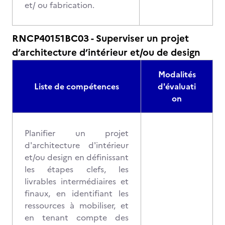
et/ ou fabrication.
RNCP40151BC03 - Superviser un projet
d’architecture d’intérieur et/ou de design
Modalités
Liste de compétences
d'évaluati
on
Planifier un projet
d'architecture d'intérieur
et/ou design en définissant
les étapes clefs, les
livrables intermédiaires et
finaux, en identifiant les
ressources à mobiliser, et
en tenant compte des