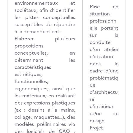
environnementaux et
Mise en
sociétaux, afin d’identifier
situation
les pistes conceptuelles
professionn
susceptibles de répondre
elle portant
à la demande client.
sur la
Elaborer plusieurs
conduite
propositions
d'un atelier
conceptuelles, en
d'idéation
déterminant les
dans le
caractéristiques
cadre d’une
esthétiques,
problématiq
fonctionnelles,
ue
ergonomiques, ainsi que
d'architectu
les matériaux, en réalisant
re
des expressions plastiques
d'intérieur
(ex : dessins à la mains,
et/ou de
collage, maquettes…), des
design
modèles préliminaires via
Projet
des logiciels de CAO ,