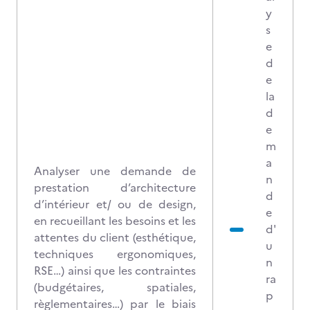
y
s
e
d
e
la
d
e
m
a
Analyser une demande de
n
prestation d’architecture
d
d’intérieur et/ ou de design,
e
en recueillant les besoins et les
d'
attentes du client (esthétique,
u
techniques ergonomiques,
n
RSE…) ainsi que les contraintes
ra
(budgétaires, spatiales,
p
règlementaires…) par le biais