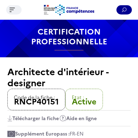
Ouvrir le menu de navigation
Reche
Contenu
Recherche
Menu
Pied de page
CERTIFICATION
PROFESSIONNELLE
Architecte d'intérieur -
designer
Code de la fiche :
Etat :
RNCP40151
Active
Télécharger la fiche
Aide en ligne
Supplément Europass :
FR
-
EN