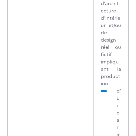
d’archit
ecture
d’intérie
ur et/ou
de
design
réel ou
fictif
impliqu
ant la
product
ion :
d'
u
n
e
a
n
al