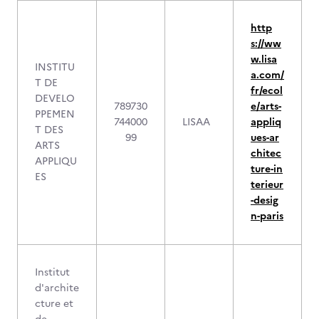
http
s://ww
w.lisa
INSTITU
a.com/
T DE
fr/ecol
DEVELO
789730
e/arts-
PPEMEN
744000
LISAA
appliq
T DES
99
ues-ar
ARTS
chitec
APPLIQU
ture-in
ES
terieur
-desig
n-paris
Institut
d'archite
cture et