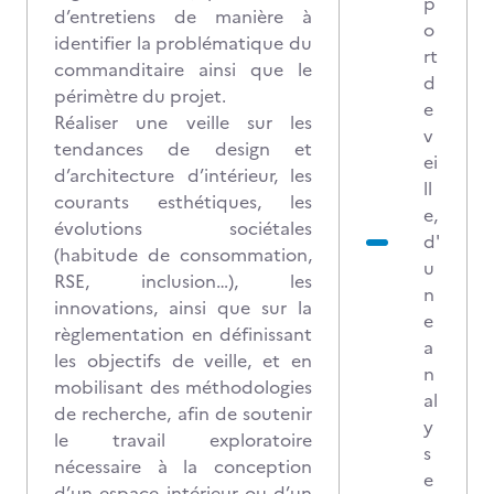
p
d’entretiens de manière à
o
identifier la problématique du
rt
commanditaire ainsi que le
d
périmètre du projet.
e
Réaliser une veille sur les
v
tendances de design et
ei
d’architecture d’intérieur, les
ll
courants esthétiques, les
e,
évolutions sociétales
d'
(habitude de consommation,
u
RSE, inclusion…), les
n
innovations, ainsi que sur la
e
règlementation en définissant
a
les objectifs de veille, et en
n
mobilisant des méthodologies
al
de recherche, afin de soutenir
y
le travail exploratoire
s
nécessaire à la conception
e
d’un espace intérieur ou d’un