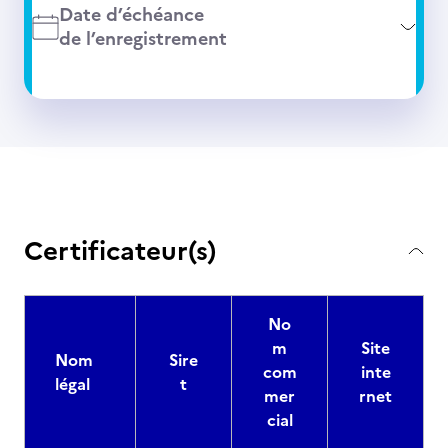
Date d’échéance
de l’enregistrement
Certificateur(s)
No
m
Site
Nom
Sire
com
inte
légal
t
mer
rnet
cial