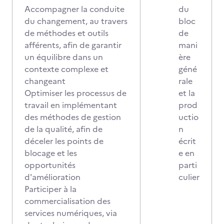
Accompagner la conduite
du
du changement, au travers
bloc
de méthodes et outils
de
afférents, afin de garantir
mani
un équilibre dans un
ère
contexte complexe et
géné
changeant
rale
Optimiser les processus de
et la
travail en implémentant
prod
des méthodes de gestion
uctio
de la qualité, afin de
n
déceler les points de
écrit
blocage et les
e en
opportunités
parti
d'amélioration
culier
Participer à la
commercialisation des
services numériques, via