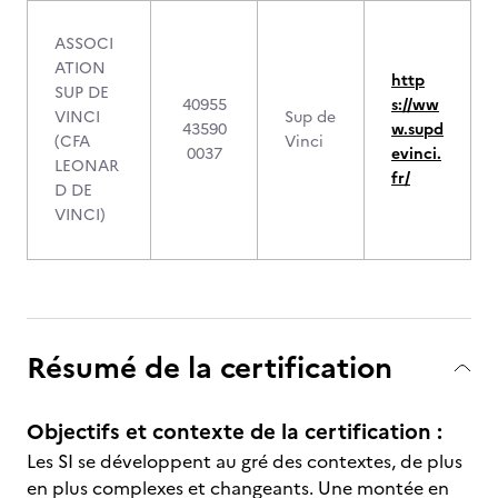
ASSOCI
ATION
http
SUP DE
40955
s://ww
VINCI
Sup de
43590
w.supd
(CFA
Vinci
0037
evinci.
LEONAR
fr/
D DE
VINCI)
Résumé de la certification
Objectifs et contexte de la certification :
Les SI se développent au gré des contextes, de plus
en plus complexes et changeants. Une montée en