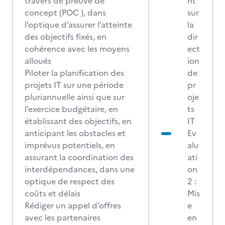
travers de preuve de
nt
concept (POC ), dans
sur
l’optique d’assurer l’atteinte
la
des objectifs fixés, en
dir
cohérence avec les moyens
ect
alloués
ion
Piloter la planification des
de
projets IT sur une période
pr
pluriannuelle ainsi que sur
oje
l’exercice budgétaire, en
ts
établissant des objectifs, en
IT
anticipant les obstacles et
Ev
imprévus potentiels, en
alu
assurant la coordination des
ati
interdépendances, dans une
on
optique de respect des
2 :
coûts et délais
Mis
Rédiger un appel d’offres
e
avec les partenaires
en