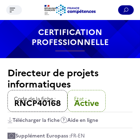
Ouvrir le menu de navigation
Reche
Contenu
Recherche
Menu
Pied de page
CERTIFICATION
PROFESSIONNELLE
Directeur de projets
informatiques
Code de la fiche :
Etat :
RNCP40168
Active
Télécharger la fiche
Aide en ligne
Supplément Europass :
FR
-
EN