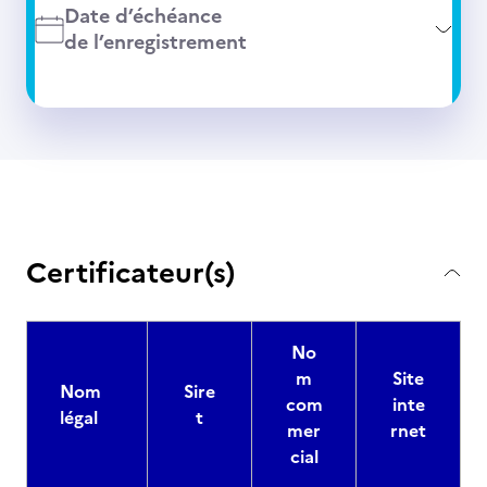
Date d’échéance
de l’enregistrement
Certificateur(s)
No
m
Site
Nom
Sire
com
inte
légal
t
mer
rnet
cial