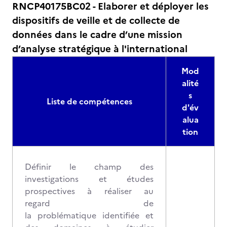
RNCP40175BC02 - Elaborer et déployer les
dispositifs de veille et de collecte de
données dans le cadre d’une mission
d’analyse stratégique à l'international
Mod
alité
s
Liste de compétences
d'év
alua
tion
Définir le champ des
investigations et études
prospectives à réaliser au
regard de
la problématique identifiée et