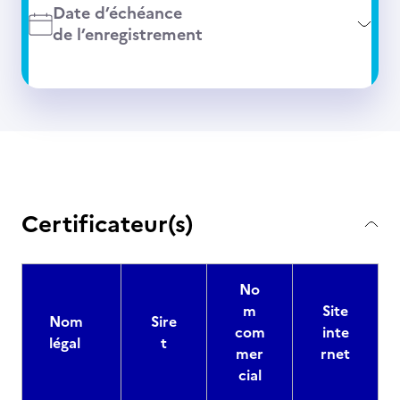
Date d’échéance
de l’enregistrement
Certificateur(s)
No
m
Site
Nom
Sire
com
inte
légal
t
mer
rnet
cial