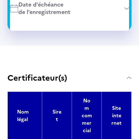
Date d’échéance
de l’enregistrement
Certificateur(s)
No
m
Site
Nom
Sire
com
inte
légal
t
mer
rnet
cial