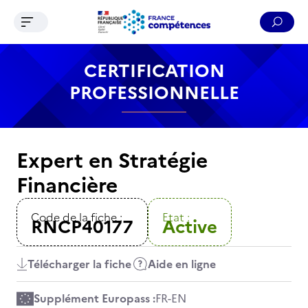
Ouvrir le menu de navigation
Reche
Contenu
Recherche
Menu
Pied de page
CERTIFICATION
PROFESSIONNELLE
Expert en Stratégie
Financière
Code de la fiche :
Etat :
RNCP40177
Active
Télécharger la fiche
Aide en ligne
Supplément Europass :
FR
-
EN