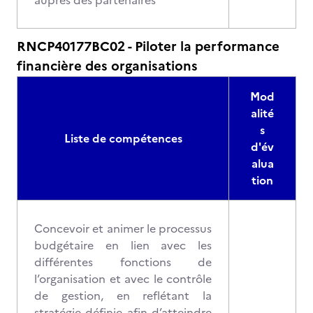
auprès des partenaires
RNCP40177BC02 - Piloter la performance
financière des organisations
Mod
alité
s
Liste de compétences
d'év
alua
tion
Concevoir et animer le processus
budgétaire en lien avec les
différentes fonctions de
l’organisation et avec le contrôle
de gestion, en reflétant la
stratégie définie afin d’atteindre