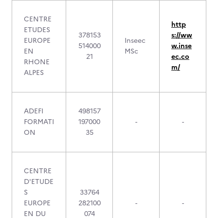
CENTRE
http
ETUDES
378153
s://ww
EUROPE
Inseec
514000
w.inse
EN
MSc
21
ec.co
RHONE
m/
ALPES
ADEFI
498157
FORMATI
197000
-
-
ON
35
CENTRE
D'ETUDE
S
33764
EUROPE
282100
-
-
EN DU
074