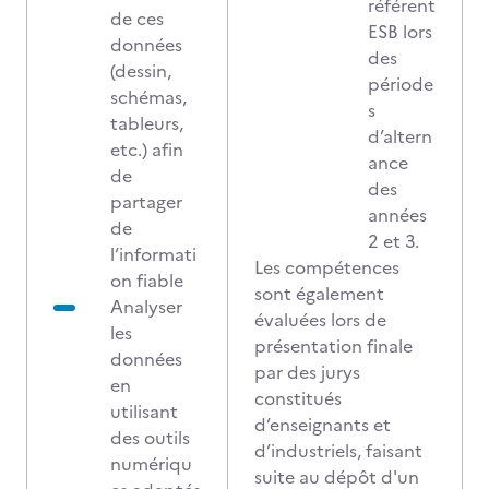
référent
de ces
ESB lors
données
des
(dessin,
période
schémas,
s
tableurs,
d’altern
etc.) afin
ance
de
des
partager
années
de
2 et 3.
l’informati
Les compétences
on fiable
sont également
Analyser
évaluées lors de
les
présentation finale
données
par des jurys
en
constitués
utilisant
d’enseignants et
des outils
d’industriels, faisant
numériqu
suite au dépôt d'un