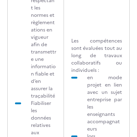
respectan
t les
normes et
règlement
ations en
vigueur
Les compétences
afin de
sont évaluées tout au
transmettr
long de travaux
e une
collaboratifs ou
informatio
individuels :
n fiable et
en mode
d’en
projet en lien
assurer la
avec un sujet
traçabilité
entreprise par
Fiabiliser
les
les
enseignants
données
accompagnat
relatives
eurs
aux
lors