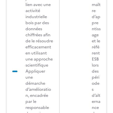
lien avec une
maît
activité
re
industrielle
d’ap
bois par des
pre
données
ntiss
chiffrées afin
age
de le résoudre
et le
efficacement
réfé
en utilisant
rent
une approche
ESB
scientifique
lors
Appliquer
des
une
péri
démarche
ode
d’amélioratio
s
n, encadrée
d’alt
par le
erna
responsable
nce