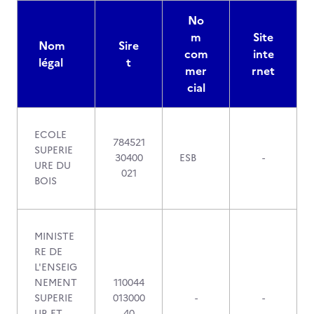
No
m
Site
Nom
Sire
com
inte
légal
t
mer
rnet
cial
ECOLE
784521
SUPERIE
30400
ESB
-
URE DU
021
BOIS
MINISTE
RE DE
L'ENSEIG
NEMENT
110044
SUPERIE
013000
-
-
UR ET
40