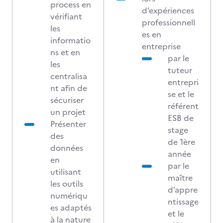
process en
d’expériences
vérifiant
professionnell
les
es en
informatio
entreprise
ns et en
par le
les
tuteur
centralisa
entrepri
nt afin de
se et le
sécuriser
référent
un projet
ESB de
Présenter
stage
des
de 1ère
données
année
en
par le
utilisant
maître
les outils
d’appre
numériqu
ntissage
es adaptés
et le
à la nature