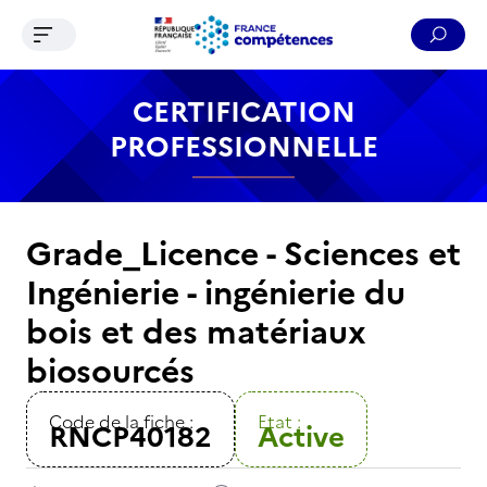
Ouvrir le menu de navigation
Reche
Contenu
Recherche
Menu
Pied de page
CERTIFICATION
PROFESSIONNELLE
Grade_Licence - Sciences et
Ingénierie - ingénierie du
bois et des matériaux
biosourcés
Code de la fiche :
Etat :
RNCP40182
Active