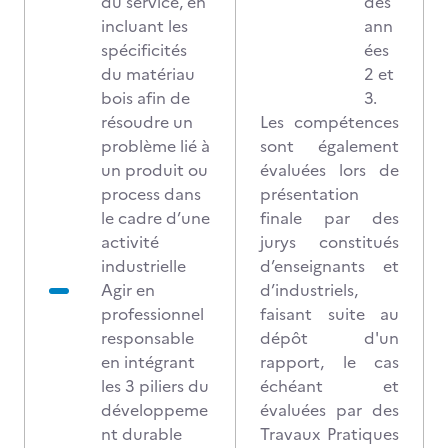
du service, en
des
incluant les
ann
spécificités
ées
du matériau
2 et
bois afin de
3.
résoudre un
Les compétences
problème lié à
sont également
un produit ou
évaluées lors de
process dans
présentation
le cadre d’une
finale par des
activité
jurys constitués
industrielle
d’enseignants et
Agir en
d’industriels,
professionnel
faisant suite au
responsable
dépôt d'un
en intégrant
rapport, le cas
les 3 piliers du
échéant et
développeme
évaluées par des
nt durable
Travaux Pratiques