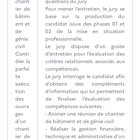
chant
questions du jury
ier de
Pour mener l’entretien, le jury se
bâtim
base sur la production du
ent et
candidat issue des phases 01 et
de
02 de la mise en situation
génie
professionnelle.
civil
Le jury dispose d’un guide
Contr
d’entretien pour l’évaluation des
ôler la
critères relationnels associés aux
parfai
compétences.
te
Le jury interroge le candidat afin
exécu
d’obtenir des compléments
tion
d’information qui lui permettent
des
de finaliser l’évaluation des
ouvra
compétences suivantes :
ges
- Animer une réunion de chantier
d'un
de bâtiment et de génie civil
chant
- Réaliser la gestion financière,
ier de
technique et administrative d’un