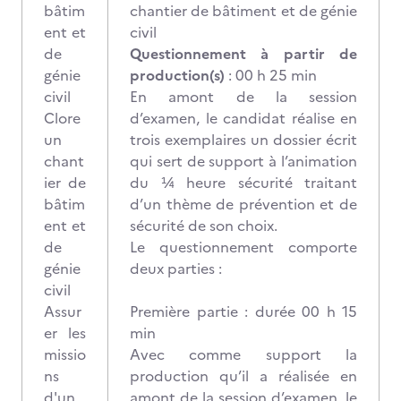
bâtim
chantier de bâtiment et de génie
ent et
civil
de
Questionnement à partir de
génie
production(s)
: 00 h 25 min
civil
En amont de la session
Clore
d’examen, le candidat réalise en
un
trois exemplaires un dossier écrit
chant
qui sert de support à l’animation
ier de
du ¼ heure sécurité traitant
bâtim
d’un thème de prévention et de
ent et
sécurité de son choix.
de
Le questionnement comporte
génie
deux parties :
civil
Assur
Première partie : durée 00 h 15
er les
min
missio
Avec comme support la
ns
production qu’il a réalisée en
d'un
amont de la session d’examen, le