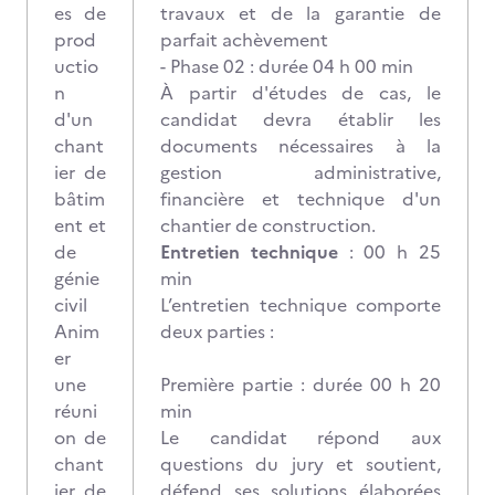
es de
travaux et de la garantie de
prod
parfait achèvement
uctio
- Phase 02 : durée 04 h 00 min
n
À partir d'études de cas, le
d'un
candidat devra établir les
chant
documents nécessaires à la
ier de
gestion administrative,
bâtim
financière et technique d'un
ent et
chantier de construction.
de
Entretien technique
: 00 h 25
génie
min
civil
L’entretien technique comporte
Anim
deux parties :
er
une
Première partie : durée 00 h 20
réuni
min
on de
Le candidat répond aux
chant
questions du jury et soutient,
ier de
défend ses solutions élaborées