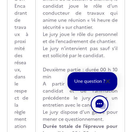
Enca
candidat joue le rôle d’un
drant
conducteur de travaux qui
de
anime une réunion « ¼ heure de
trava
sécurité » sur chantier.
ux à
Le jury joue le rôle du personnel
proxi
et de l’encadrement de chantier.
mité
Le jury n’intervient pas sauf s’il
des
est sollicité par le candidat.
résea
ux,
Deuxième partie : durée 00 h 10
dans
min
Une question ?
le
A partir la production du
respe
candidat et de l’animation
ct de
précédente le jury mène un
la
entretien avec le candidat.
règle
Le jury dispose d’un guide pour
ment
mener ce questionnement.
ation
Durée totale de l’épreuve pour