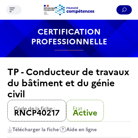
Ouvrir le menu de navigation
Reche
Contenu
Recherche
Menu
Pied de page
CERTIFICATION
PROFESSIONNELLE
TP - Conducteur de travaux
du bâtiment et du génie
civil
Code de la fiche :
Etat :
RNCP40217
Active
Télécharger la fiche
Aide en ligne