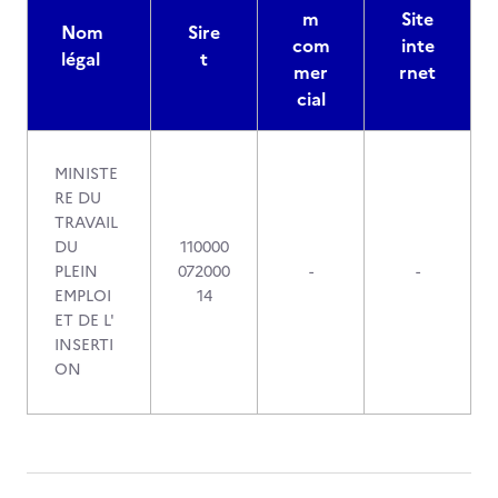
m
Site
Nom
Sire
com
inte
légal
t
mer
rnet
cial
MINISTE
RE DU
TRAVAIL
DU
110000
PLEIN
072000
-
-
EMPLOI
14
ET DE L'
INSERTI
ON