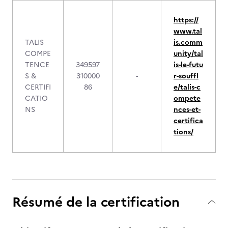
https://
www.tal
TALIS
is.comm
COMPE
unity/tal
TENCE
349597
is-le-futu
S &
310000
-
r-souffl
CERTIFI
86
e/talis-c
CATIO
ompete
NS
nces-et-
certifica
tions/
Résumé de la certification