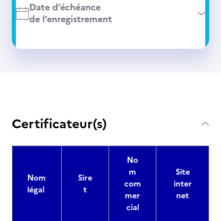
Date d’échéance
de l’enregistrement
Certificateur(s)
No
m
Site
Nom
Sire
com
inter
légal
t
mer
net
cial