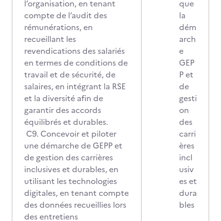
l’organisation, en tenant
que
compte de l’audit des
la
rémunérations, en
dém
recueillant les
arch
revendications des salariés
e
en termes de conditions de
GEP
travail et de sécurité, de
P et
salaires, en intégrant la RSE
de
et la diversité afin de
gesti
garantir des accords
on
équilibrés et durables.
des
C9. Concevoir et piloter
carri
une démarche de GEPP et
ères
de gestion des carrières
incl
inclusives et durables, en
usiv
utilisant les technologies
es et
digitales, en tenant compte
dura
des données recueillies lors
bles
des entretiens