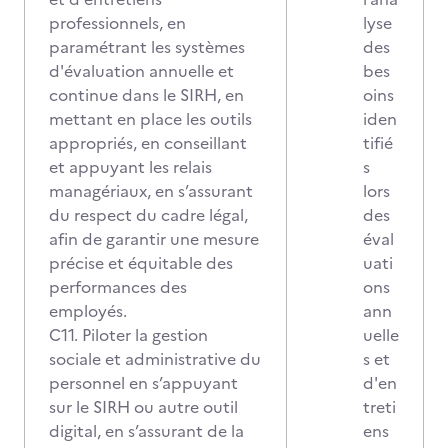
professionnels, en
lyse
paramétrant les systèmes
des
d'évaluation annuelle et
bes
continue dans le SIRH, en
oins
mettant en place les outils
iden
appropriés, en conseillant
tifié
et appuyant les relais
s
managériaux, en s’assurant
lors
du respect du cadre légal,
des
afin de garantir une mesure
éval
précise et équitable des
uati
performances des
ons
employés.
ann
C11. Piloter la gestion
uelle
sociale et administrative du
s et
personnel en s’appuyant
d'en
sur le SIRH ou autre outil
treti
digital, en s’assurant de la
ens