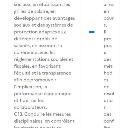
sociaux, en établissant les
aires
grilles de salaire, en
en
développant des avantages
cour
sociaux et des systèmes de
s,
protection adaptés aux
Il
différents profils de
pro
salariés, en assurant la
pos
cohérence avec les
e
réglementations sociales et
des
fiscales, en favorisant
mét
l’équité et la transparence
hod
afin de promouvoir
es
l’implication, la
de
performance économique
résol
et fidéliser les
utio
collaborateurs.
n
C13. Conduire les mesures
des
disciplinaires, en contrôlant
conf
les dossiers de nature
lits