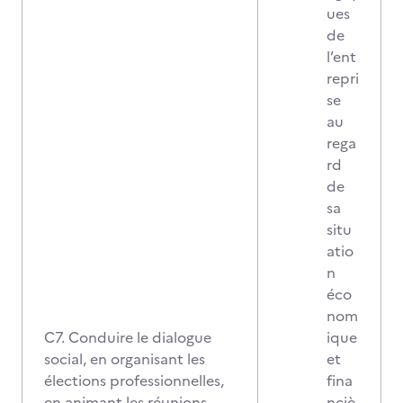
ues
de
l’ent
repri
se
au
rega
rd
de
sa
situ
atio
n
éco
nom
C7. Conduire le dialogue
ique
social, en organisant les
et
élections professionnelles,
fina
en animant les réunions
nciè