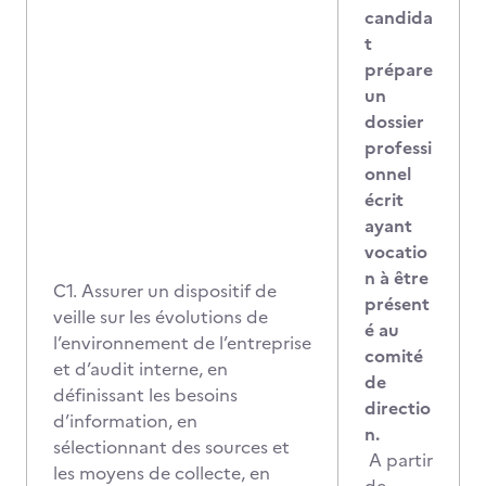
candida
t
prépare
un
dossier
professi
onnel
écrit
ayant
vocatio
n à être
C1. Assurer un dispositif de
présent
veille sur les évolutions de
é au
l’environnement de l’entreprise
comité
et d’audit interne, en
de
définissant les besoins
directio
d’information, en
n.
sélectionnant des sources et
A partir
les moyens de collecte, en