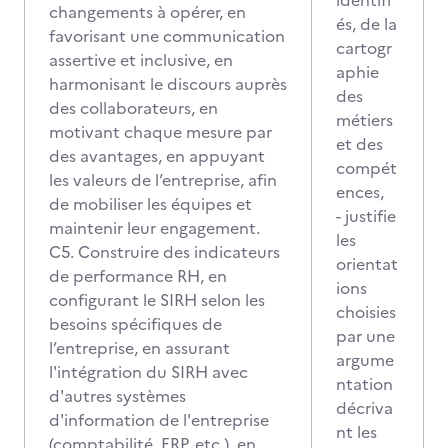
identifi
changements à opérer, en
és, de la
favorisant une communication
cartogr
assertive et inclusive, en
aphie
harmonisant le discours auprès
des
des collaborateurs, en
métiers
motivant chaque mesure par
et des
des avantages, en appuyant
compét
les valeurs de l’entreprise, afin
ences,
de mobiliser les équipes et
- justifie
maintenir leur engagement.
les
C5. Construire des indicateurs
orientat
de performance RH, en
ions
configurant le SIRH selon les
choisies
besoins spécifiques de
par une
l’entreprise, en assurant
argume
l'intégration du SIRH avec
ntation
d'autres systèmes
décriva
d'information de l'entreprise
nt les
(comptabilité, ERP, etc.), en