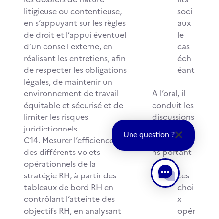
litigieuse ou contentieuse,
soci
en s’appuyant sur les règles
aux
de droit et l’appui éventuel
le
d’un conseil externe, en
cas
réalisant les entretiens, afin
éch
de respecter les obligations
éant
légales, de maintenir un
environnement de travail
A l’oral, il
équitable et sécurisé et de
conduit les
limiter les risques
discussions
juridictionnels.
et
Une question ?
C14. Mesurer l’efficience
négociatio
des différents volets
ns portant
opérationnels de la
sur :
stratégie RH, à partir des
Les
tableaux de bord RH en
choi
contrôlant l’atteinte des
x
objectifs RH, en analysant
opér