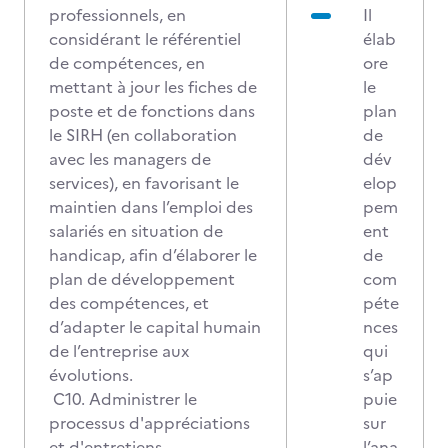
professionnels, en
Il
considérant le référentiel
élab
de compétences, en
ore
mettant à jour les fiches de
le
poste et de fonctions dans
plan
le SIRH (en collaboration
de
avec les managers de
dév
services), en favorisant le
elop
maintien dans l’emploi des
pem
salariés en situation de
ent
handicap, afin d’élaborer le
de
plan de développement
com
des compétences, et
péte
d’adapter le capital humain
nces
de l’entreprise aux
qui
évolutions.
s’ap
C10. Administrer le
puie
processus d'appréciations
sur
et d'entretiens
l’ana