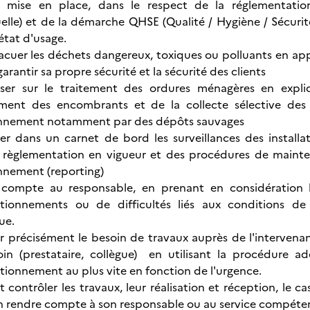
 mise en place, dans le respect de la réglementatio
uelle) et de la démarche QHSE (Qualité / Hygiène / Sécuri
état d'usage.
vacuer les déchets dangereux, toxiques ou polluants en ap
garantir sa propre sécurité et la sécurité des clients
liser sur le traitement des ordures ménagères en expliq
ement des encombrants et de la collecte sélective des 
onnement notamment par des dépôts sauvages
er dans un carnet de bord les surveillances des install
a règlementation en vigueur et des procédures de mainten
nnement (reporting)
compte au responsable, en prenant en considération l
tionnements ou de difficultés liés aux conditions de ré
ue.
r précisément le besoin de travaux auprès de l'intervenan
in (prestataire, collègue) en utilisant la procédure ad
tionnement au plus vite en fonction de l'urgence.
t contrôler les travaux, leur réalisation et réception, le c
en rendre compte à son responsable ou au service compéten