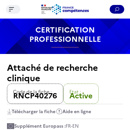
Ouvrir le menu de navigation
Reche
Contenu
Recherche
Menu
Pied de page
CERTIFICATION
PROFESSIONNELLE
Attaché de recherche
clinique
Code de la fiche :
Etat :
RNCP40276
Active
Télécharger la fiche
Aide en ligne
Supplément Europass :
FR
-
EN