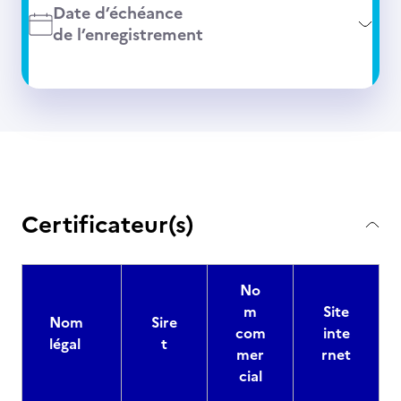
Date d’échéance
de l’enregistrement
Certificateur(s)
No
m
Site
Nom
Sire
com
inte
légal
t
mer
rnet
cial