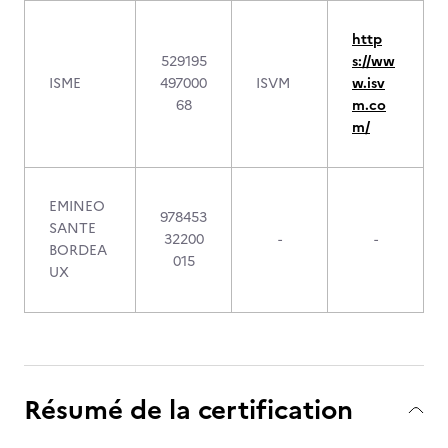
http
529195
s://ww
ISME
497000
ISVM
w.isv
68
m.co
m/
EMINEO
978453
SANTE
32200
-
-
BORDEA
015
UX
Résumé de la certification