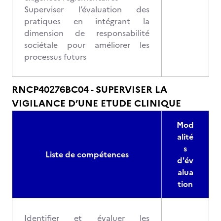
Superviser l’évaluation des
pratiques en intégrant la
dimension de responsabilité
sociétale pour améliorer les
processus futurs
RNCP40276BC04 - SUPERVISER LA
VIGILANCE D’UNE ETUDE CLINIQUE
Mod
alité
s
Liste de compétences
d'év
alua
tion
Identifier et évaluer les