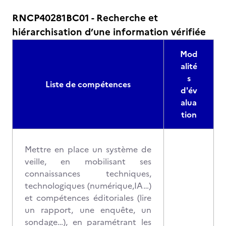
RNCP40281BC01 - Recherche et
hiérarchisation d’une information vérifiée
Mod
alité
s
Liste de compétences
d'év
alua
tion
Mettre en place un système de
veille, en mobilisant ses
connaissances techniques,
technologiques (numérique,IA…)
et compétences éditoriales (lire
un rapport, une enquête, un
sondage…), en paramétrant les