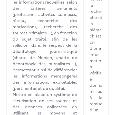
les informations recueillies, selon
la
des critères pertinents
recher
(profession, activités connexes,
che et
réseau, recherche des
la
motivations, recherche des
hiérar
sources primaires ...), en fonction
chisati
du sujet traité, afin de les
on
solliciter dans le respect de la
d’une
déontologie journalistique
infor
(charte de Munich, charte de
matio
déontologie des journalistes …),
n
permettant ainsi de différencier
vérifié
les informations mensongères
e
des informations exploitables
donna
(pertinentes et de qualité).
nt lieu
Mettre en place un système de
à la
sécurisation de ses sources et
remise
des données collectées en
d’un
utilisant les moyens et