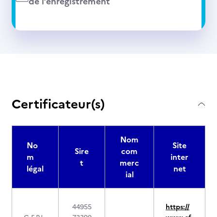
de l’enregistrement
Certificateur(s)
Nom
No
Site
Sire
com
m
inter
t
merc
légal
net
ial
44955
https://