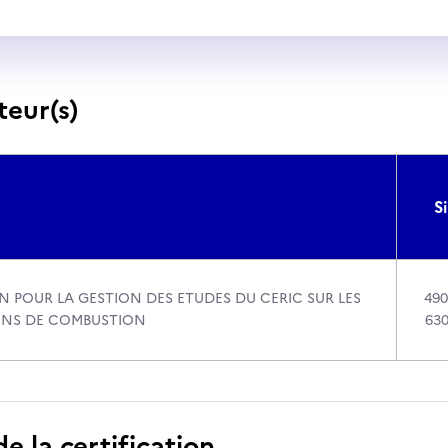
teur(s)
Si
N POUR LA GESTION DES ETUDES DU CERIC SUR LES
490
ONS DE COMBUSTION
630
 la certification