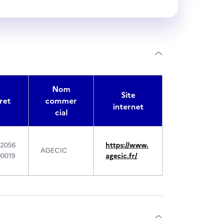
Nom
Site
ret
commer
internet
cial
2056
https://www.
AGECIC
0019
agecic.fr/