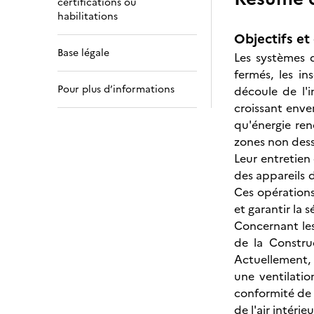
certifications ou
habilitations
Objectifs et 
Base légale
Les systèmes d
fermés, les in
Pour plus d’informations
découle de l'i
croissant enver
qu'énergie re
zones non desse
Leur entretien 
des appareils 
Ces opérations 
et garantir la 
Concernant les 
de la Construc
Actuellement, 
une ventilatio
conformité de c
de l'air intérie