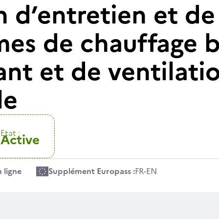
n d’entretien et d
mes de chauffage b
nt et de ventilati
le
Etat :
Active
 ligne
Supplément Europass :
FR
-
EN