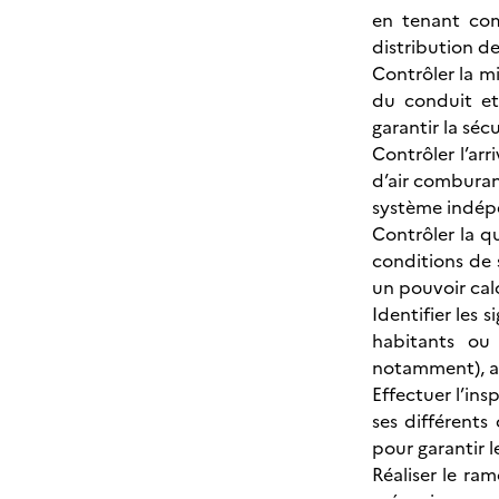
en tenant comp
distribution de
Contrôler la m
du conduit et
garantir la séc
Contrôler l’arr
d’air comburant
système indép
Contrôler la q
conditions de s
un pouvoir calo
Identifier les
habitants ou 
notamment), af
Effectuer l’in
ses différents
pour garantir l
Réaliser le r