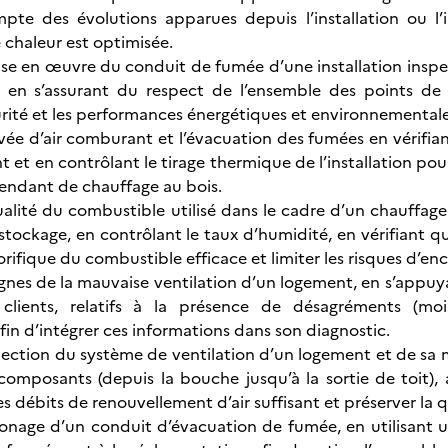
te des évolutions apparues depuis l’installation ou l’i
 chaleur est optimisée.
ise en œuvre du conduit de fumée d’une installation inspec
 en s’assurant du respect de l’ensemble des points de 
urité et les performances énergétiques et environnementales
ivée d’air comburant et l’évacuation des fumées en vérifian
 et en contrôlant le tirage thermique de l’installation pou
endant de chauffage au bois.
ualité du combustible utilisé dans le cadre d’un chauffage
tockage, en contrôlant le taux d’humidité, en vérifiant que
rifique du combustible efficace et limiter les risques d’enc
 signes de la mauvaise ventilation d’un logement, en s’a
clients, relatifs à la présence de désagréments (moi
in d’intégrer ces informations dans son diagnostic.
spection du système de ventilation d’un logement et de sa 
 composants (depuis la bouche jusqu’à la sortie de toit),
es débits de renouvellement d’air suffisant et préserver la q
amonage d’un conduit d’évacuation de fumée, en utilisan