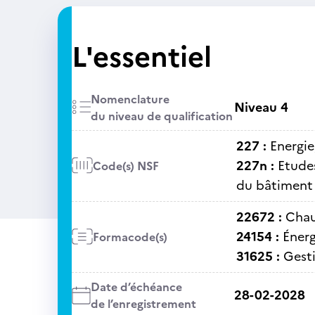
L'essentiel
Nomenclature
Niveau 4
du niveau de qualification
227 :
Energie
227n :
Etudes
Code(s) NSF
du bâtiment
22672 :
Chau
24154 :
Énerg
Formacode(s)
31625 :
Gest
Date d’échéance
28-02-2028
de l’enregistrement