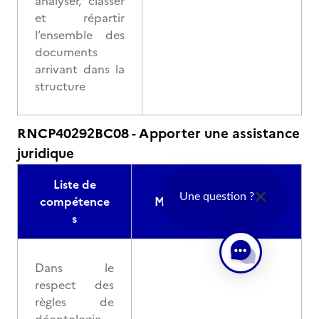
analyser, classer
et répartir
l’ensemble des
documents
arrivant dans la
structure
RNCP40292BC08 - Apporter une assistance
juridique
Liste de
Une question ?
compétence
Modalités d'évaluation
s
Dans le
respect des
règles de