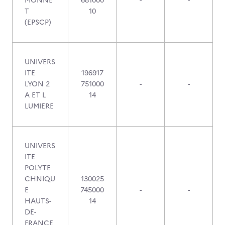
MONNE
681000
-
-
T
10
(EPSCP)
UNIVERS
ITE
196917
LYON 2
751000
-
-
A ET L
14
LUMIERE
UNIVERS
ITE
POLYTE
CHNIQU
130025
E
745000
-
-
HAUTS-
14
DE-
FRANCE