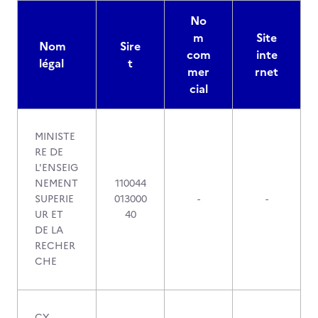
No
m
Site
Nom
Sire
com
inte
légal
t
mer
rnet
cial
MINISTE
RE DE
L'ENSEIG
NEMENT
110044
SUPERIE
013000
-
-
UR ET
40
DE LA
RECHER
CHE
CY