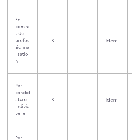
En
contra
t de
Idem
profes
X
sionna
lisatio
n
Par
candid
Idem
ature
X
individ
uelle
Par