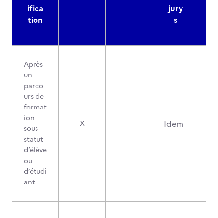
ifica
jury
d
tion
s
Après
un
parco
urs de
format
ion
Idem
X
sous
statut
d’élève
ou
d’étudi
ant