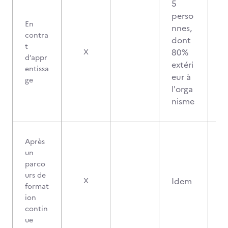
5
perso
En
nnes,
contra
dont
t
80%
X
d’appr
extéri
entissa
eur à
ge
l'orga
nisme
Après
un
parco
urs de
Idem
X
format
ion
contin
ue