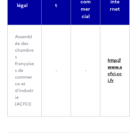
com
inte
légal
t
mer
rnet
cial
Assembl
ée des
chambre
s
http://
française
www.a
s de
-
-
cfci.cc
commer
i.fr
ce et
d'industr
ie
(ACFCI)