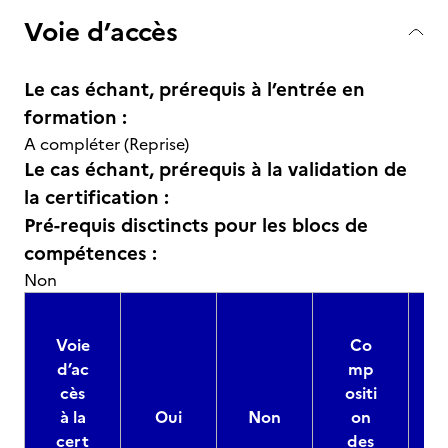
Voie d’accès
Le cas échant, prérequis à l’entrée en
formation :
A compléter (Reprise)
Le cas échant, prérequis à la validation de
la certification :
Pré-requis disctincts pour les blocs de
compétences :
Non
Voie
Co
d’ac
mp
cès
ositi
à la
Oui
Non
on
cert
des