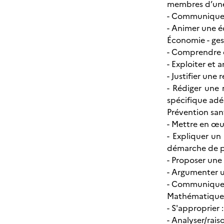
membres d’un
- Communiquer 
- Animer une é
Économie - ges
- Comprendre e
- Exploiter et
- Justifier un
- Rédiger une 
spécifique adé
Prévention sa
- Mettre en œu
- Expliquer un
démarche de p
- Proposer une
- Argumenter u
- Communiquer a
Mathématique
- S'approprier :
- Analyser/rais