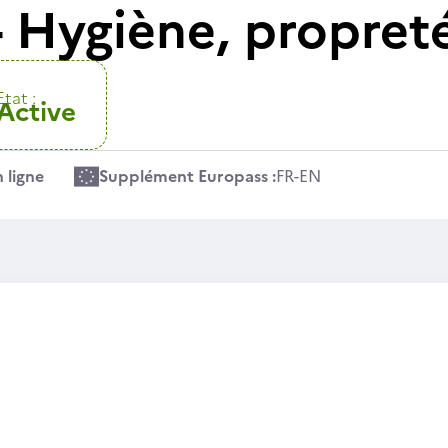
Hygiène, propreté,
Etat :
Active
 ligne
Supplément Europass :
FR
-
EN