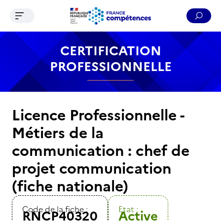
Ouvrir le menu de navigation
Reche
Contenu
Recherche
Menu
Pied de page
CERTIFICATION
PROFESSIONNELLE
Licence Professionnelle -
Métiers de la
communication : chef de
projet communication
(fiche nationale)
Code de la fiche :
Etat :
RNCP40320
Active