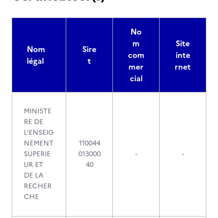
No
m
Site
Nom
Sire
com
inte
légal
t
mer
rnet
cial
MINISTE
RE DE
L'ENSEIG
NEMENT
110044
SUPERIE
013000
-
-
UR ET
40
DE LA
RECHER
CHE