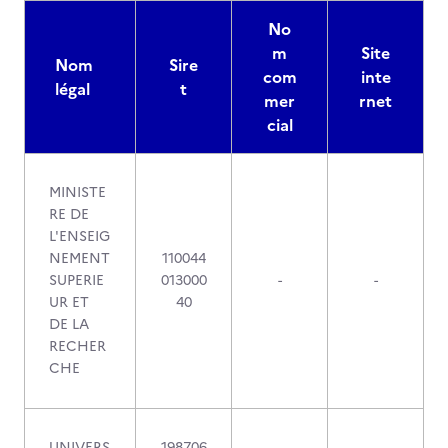
No
m
Site
Nom
Sire
com
inte
légal
t
mer
rnet
cial
MINISTE
RE DE
L'ENSEIG
NEMENT
110044
SUPERIE
013000
-
-
UR ET
40
DE LA
RECHER
CHE
UNIVERS
198706