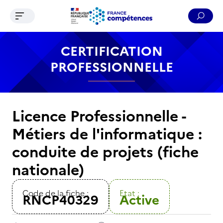
Ouvrir le menu de navigation
Reche
Contenu
Recherche
Menu
Pied de page
CERTIFICATION
PROFESSIONNELLE
Licence Professionnelle -
Métiers de l'informatique :
conduite de projets (fiche
nationale)
Code de la fiche :
Etat :
RNCP40329
Active