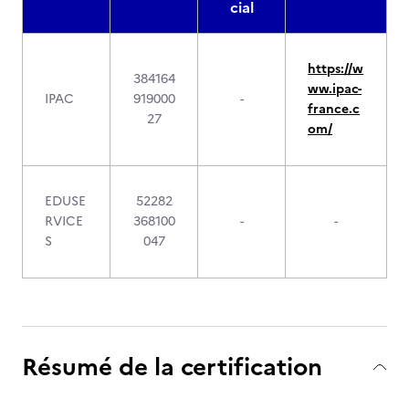
cial
https://w
384164
ww.ipac-
IPAC
919000
-
france.c
27
om/
EDUSE
52282
RVICE
368100
-
-
S
047
Résumé de la certification