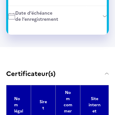
Date d’échéance
de l’enregistrement
Certificateur(s)
No
No
m
Site
Sire
m
com
intern
t
légal
mer
et