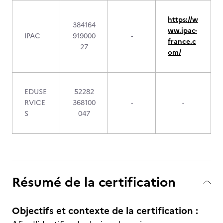
https://w
384164
ww.ipac-
IPAC
919000
-
france.c
27
om/
EDUSE
52282
RVICE
368100
-
-
S
047
Résumé de la certification
Objectifs et contexte de la certification :