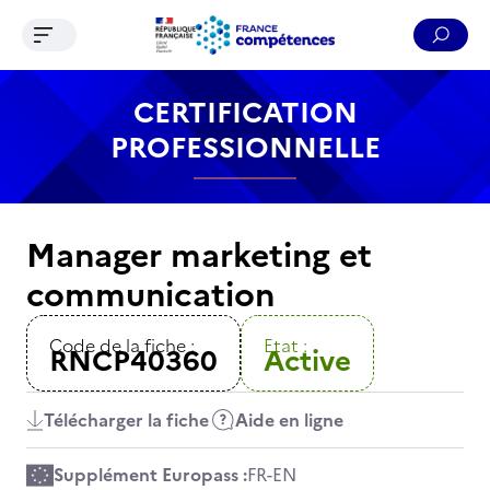
Ouvrir le menu de navigation
Reche
Contenu
Recherche
Menu
Pied de page
CERTIFICATION
PROFESSIONNELLE
Manager marketing et
communication
Code de la fiche :
Etat :
RNCP40360
Active
Télécharger la fiche
Aide en ligne
Supplément Europass :
FR
-
EN