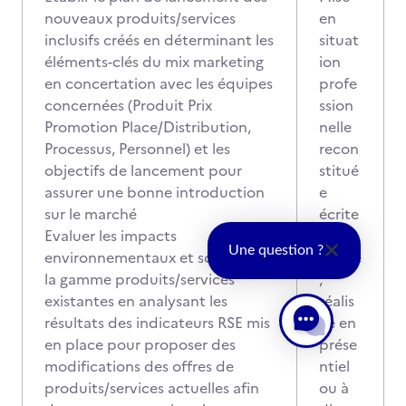
nouveaux produits/services
en
inclusifs créés en déterminant les
situat
éléments-clés du mix marketing
ion
en concertation avec les équipes
profe
concernées (Produit Prix
ssion
Promotion Place/Distribution,
nelle
Processus, Personnel) et les
recon
objectifs de lancement pour
stitué
assurer une bonne introduction
e
sur le marché
écrite
Evaluer les impacts
indivi
Une question ?
environnementaux et sociaux de
duelle
la gamme produits/services
,
existantes en analysant les
réalis
résultats des indicateurs RSE mis
ée en
en place pour proposer des
prése
modifications des offres de
ntiel
produits/services actuelles afin
ou à