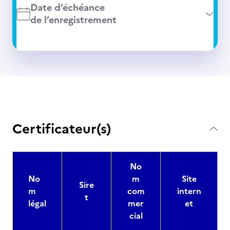
Date d’échéance
de l’enregistrement
Certificateur(s)
No
No
m
Site
Sire
m
com
intern
t
légal
mer
et
cial