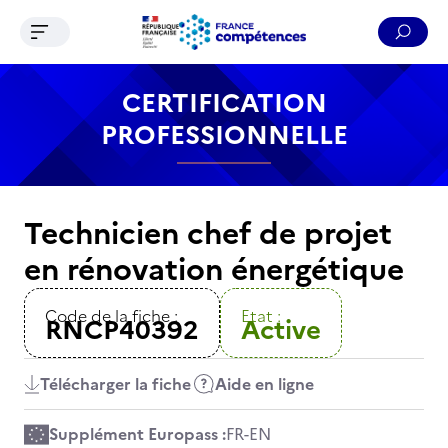
Ouvrir le menu de navigation
Reche
Contenu
Recherche
Menu
Pied de page
CERTIFICATION
PROFESSIONNELLE
Technicien chef de projet
en rénovation énergétique
Code de la fiche :
Etat :
RNCP40392
Active
Télécharger la fiche
Aide en ligne
Supplément Europass :
FR
-
EN