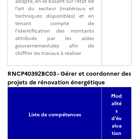
adapté, en se basant sur l’état de
l’art du secteur (matériaux et
techniques disponibles) et en
tenant compte de
l’identification des montants
attribués par les aides
gouvernementales afin de
chiffrer les travaux à réaliser
RNCP40392BC03 - Gérer et coordonner des
projets de rénovation énergétique
Mod
alité
s
Liste de compétences
d'év
alua
tion