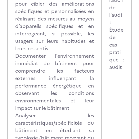
ration
pour cibler des améliorations
de
spécifiques et personnalisées en
l’audi
réalisant des mesures au moyen
t
d’appareils spécifiques et en
Étude
interrogeant, si possible, les
de
usagers sur leurs habitudes et
cas
leurs ressentis
prati
Documenter l'environnement
que :
immédiat du bâtiment pour
audit
comprendre les facteurs
externes influençant la
performance énergétique en
observant les conditions
environnementales et leur
impact sur le bâtiment
Analyser les
caractéristiques/spécificités du
bâtiment en étudiant sa
typologie (bâtiment recevant du