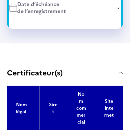
Date d’échéance
de l’enregistrement
Certificateur(s)
No
m
Site
Nom
Sire
com
inte
légal
t
mer
rnet
cial