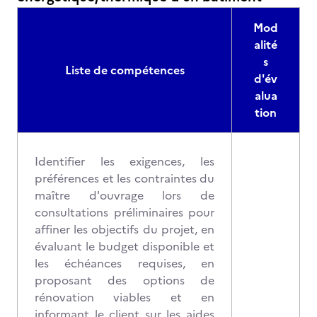
Mod
alité
s
Liste de compétences
d'év
alua
tion
Identifier les exigences, les
préférences et les contraintes du
maître d'ouvrage lors de
consultations préliminaires pour
affiner les objectifs du projet, en
évaluant le budget disponible et
les échéances requises, en
proposant des options de
rénovation viables et en
informant le client sur les aides