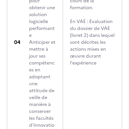
pour
cours de la
obtenir une
formation.
solution
logicielle
En VAE : Evaluation
performant
du dossier de VAE
e
(livret 2) dans lequel
Anticiper et
sont décrites les
mettre à
actions mises en
jour ses
œuvre durant
compétenc
l'expérience
es en
adoptant
une
attitude de
veille de
manière à
conserver
les facultés
d’innovatio