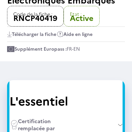
Electroniques Embarqués
Code de la fiche :
Etat :
RNCP40419
Active
Télécharger la fiche
Aide en ligne
Supplément Europass :
FR
-
EN
L'essentiel
Certification
remplacée par