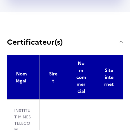
Certificateur(s)
No
m
Site
Nom
Sire
com
inte
légal
t
mer
rnet
cial
INSTITU
T MINES
TELECO
M -