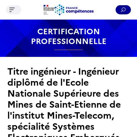
Ouvrir le menu de navigation
Reche
Contenu
Recherche
Menu
Pied de page
CERTIFICATION
PROFESSIONNELLE
Titre ingénieur - Ingénieur
diplômé de l'Ecole
Nationale Supérieure des
Mines de Saint-Etienne de
l'institut Mines-Telecom,
spécialité Systèmes