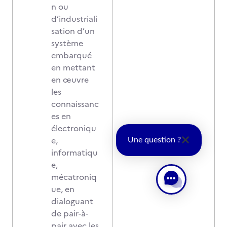
n ou
d’industriali
sation d’un
système
embarqué
en mettant
en œuvre
les
connaissanc
es en
électroniqu
e,
Une question ?
informatiqu
e,
mécatroniq
ue, en
dialoguant
de pair-à-
pair avec les