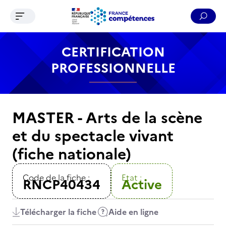
Ouvrir le menu de navigation
Reche
Contenu
Recherche
Menu
Pied de page
CERTIFICATION
PROFESSIONNELLE
MASTER - Arts de la scène
et du spectacle vivant
(fiche nationale)
Code de la fiche :
Etat :
RNCP40434
Active
Télécharger la fiche
Aide en ligne