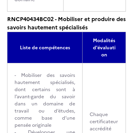
RNCP40434BC02 - Mobiliser et produire des
savoirs hautement spécialisés
Modalités
Liste de compétences
d'évaluati
on
- Mobiliser des savoirs
hautement spécialisés,
dont certains sont à
l’avant-garde du savoir
dans un domaine de
travail ou d’études,
Chaque
comme base d’une
certificateur
pensée originale
accrédité
- Développer une