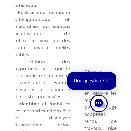
artistique.
- Réaliser une recherche
bibliographique et
hiérarchiser des sources
académiques de
référence ainsi que des
sources institutionnelles
fiables.
- Élaborer des
hypothèses ainsi que le
Chaque
protocole de recherche
certificateur
Une question ?
permettant de tester et
accrédité met
d’évaluer la pertinence
en œuvre les
des pistes proposées.
modalités
- Identifier et mobiliser
qu’il juge
les méthodes d’enquête
adaptées :
et d’analyse
rendu de
quantitatives et/ou
travaux, mise