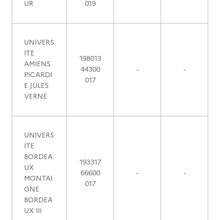
UR
019
UNIVERS
ITE
198013
AMIENS
44300
-
-
PICARDI
017
E JULES
VERNE
UNIVERS
ITE
BORDEA
193317
UX
66600
-
-
MONTAI
017
GNE
BORDEA
UX III