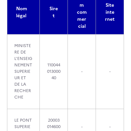
m
Site
Nom
Sire
com
inte
légal
t
mer
rnet
cial
MINISTE
RE DE
L'ENSEIG
NEMENT
110044
SUPERIE
013000
-
-
UR ET
40
DE LA
RECHER
CHE
LE PONT
20003
SUPERIE
014600
-
-