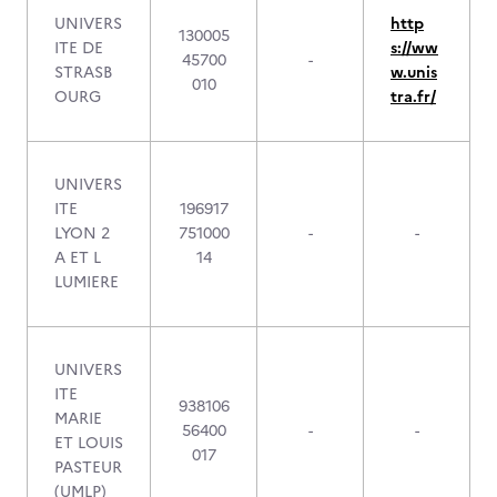
UNIVERS
http
130005
ITE DE
s://ww
45700
-
STRASB
w.unis
010
OURG
tra.fr/
UNIVERS
ITE
196917
LYON 2
751000
-
-
A ET L
14
LUMIERE
UNIVERS
ITE
938106
MARIE
56400
-
-
ET LOUIS
017
PASTEUR
(UMLP)