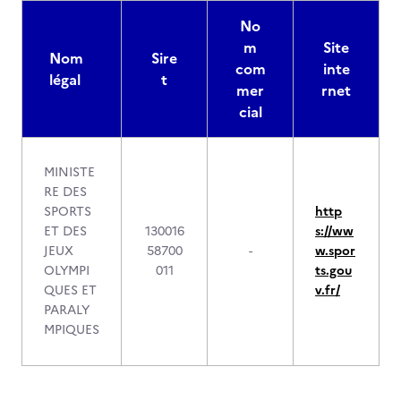
No
m
Site
Nom
Sire
com
inte
légal
t
mer
rnet
cial
MINISTE
RE DES
SPORTS
http
ET DES
130016
s://ww
JEUX
58700
-
w.spor
OLYMPI
011
ts.gou
QUES ET
v.fr/
PARALY
MPIQUES