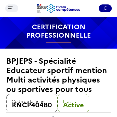
Ouvrir le menu de navigation
Reche
Contenu
Recherche
Menu
Pied de page
CERTIFICATION
PROFESSIONNELLE
BPJEPS - Spécialité
Educateur sportif mention
Multi activités physiques
ou sportives pour tous
Code de la fiche :
Etat :
RNCP40480
Active