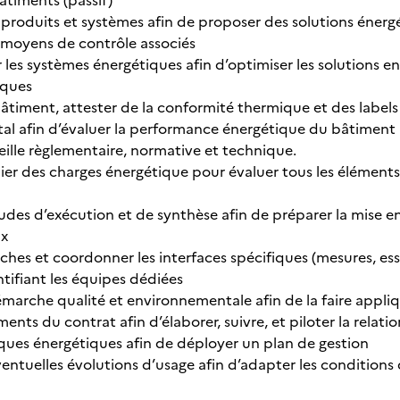
âtiments (passif)
es produits et systèmes afin de proposer des solutions éner
s moyens de contrôle associés
 les systèmes énergétiques afin d’optimiser les solutions e
sques
 bâtiment, attester de la conformité thermique et des label
l afin d’évaluer la performance énergétique du bâtiment
eille règlementaire, normative et technique.
hier des charges énergétique pour évaluer tous les éléments
études d’exécution et de synthèse afin de préparer la mise 
ux
 tâches et coordonner les interfaces spécifiques (mesures, ess
tifiant les équipes dédiées
démarche qualité et environnementale afin de la faire appli
éments du contrat afin d’élaborer, suivre, et piloter la relatio
isques énergétiques afin de déployer un plan de gestion
éventuelles évolutions d’usage afin d’adapter les conditions