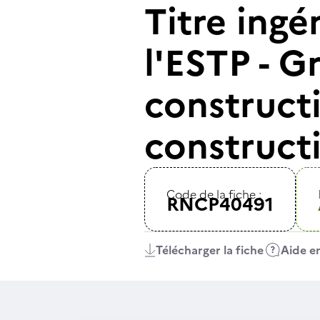
Titre ingé
l'ESTP - G
constructi
construct
Code de la fiche :
RNCP40491
Télécharger la fiche
Aide en