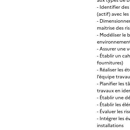
aux types de b
- Identifier d
(actif) avec le
- Dimensionner
maitrise des ri
- Modéliser le
environnementa
- Assurer une v
- Établir un ca
fournitures)
- Réaliser les 
l’équipe trava
- Planifier les
travaux en iden
- Établir une 
- Établir les él
- Évaluer les r
- Intégrer les 
installations