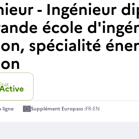
nieur - Ingénieur 
rande école d'ingén
on, spécialité éne
ion
Etat :
Active
 ligne
Supplément Europass :
FR
-
EN