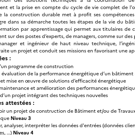
tion des solutions techniques à la coordination de 
t et la prise en compte du cycle de vie complet de l'ouv
e la construction durable met à profit ses compétences 
tègre dans sa démarche toutes les étapes de la vie du bât
ormation par apprentissage qui permet aux titulaires de 
ent sur des postes d’experts, de managers, comme sur des
manager et ingénieur de haut niveau technique, l’ingén
raite un projet et conduit ses missions en favorisant une 
ées :
d’un programme de construction
et évaluation de la performance énergétique d’un bâtimen
 et mise en œuvre de solutions d’efficacité énergétique
, maintenance et amélioration des performances énergétiq
’un projet intégrant des techniques nouvelles
 attestées :
ir un projet de construction de Bâtiment et/ou de Travaux
ique
Niveau 3
ir, analyser, interpréter les données d'entrées (données cl
s, ...)
Niveau 4