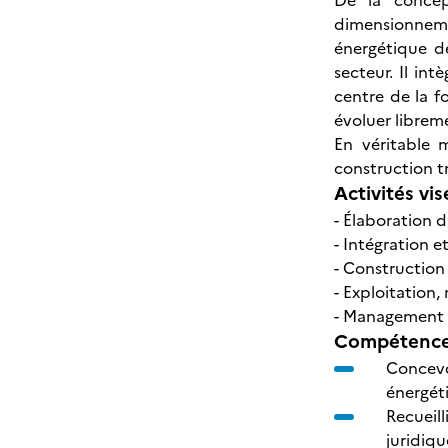
De la concep
dimensionnemen
énergétique d
secteur. Il in
centre de la f
évoluer librem
En véritable 
construction t
Activités vis
- Élaboration 
- Intégration 
- Construction
- Exploitation
- Management d
Compétences
Concevo
énergét
Recueill
juridique