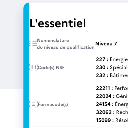
L'essentiel
Nomenclature
Niveau 7
du niveau de qualification
227 :
Energie
230 :
Spécial
Code(s) NSF
232 :
Bâtime
22211 :
Perfo
22024 :
Génie
24154 :
Énerg
Formacode(s)
32062 :
Rech
15099 :
Réso