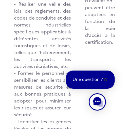
d’évaluation
- Réaliser une veille des
peuvent être
lois, des règlements, des
adaptées en
codes de conduite et des
fonction de
normes industrielles
la voie
spécifiques applicables à
d’accès à la
différentes activités
certification.
touristiques et de loisirs,
telles que l'hébergement,
les transports, les
activités récréatives, etc
- Former le personnel et
sensibiliser les clients aux
Une question ?
mesures de sécurité et
aux bonnes pratiques à
adopter pour minimiser
les risques et assurer leur
sécurité
- Identifier les exigences
légales et les normes de