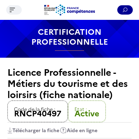
Ouvrir le menu de navigation
Reche
Contenu
Recherche
Menu
Pied de page
CERTIFICATION
PROFESSIONNELLE
Licence Professionnelle -
Métiers du tourisme et des
loirsirs (fiche nationale)
Code de la fiche :
Etat :
RNCP40497
Active
Télécharger la fiche
Aide en ligne