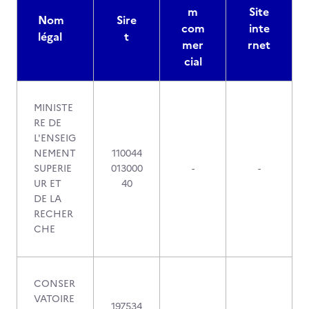
m
Site
Nom
Sire
com
inte
légal
t
mer
rnet
cial
MINISTE
RE DE
L'ENSEIG
NEMENT
110044
SUPERIE
013000
-
-
UR ET
40
DE LA
RECHER
CHE
CONSER
VATOIRE
197534